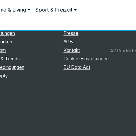
ationen
Rechtliches
e & Living
Sport & Freizeit
hmen
Impressum
Datenschutz
stungen
Presse
arken
AGB
eam
Kontakt
42
Produkte
 & Trends
Cookie‑Einstellungen
edingungen
EU Data Act
pply