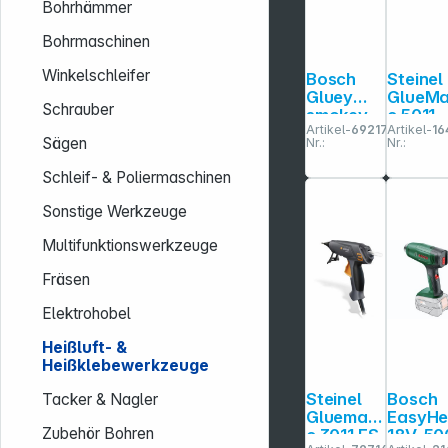
Bohrhämmer
Bohrmaschinen
Winkelschleifer
Bosch
Steinel
Gluey
GlueMa
Schrauber
smokey
c 5011
Artikel-
692176
Artikel-
16
grey
Heißkl
Sägen
Nr.:
Nr.:
Heißkleb
epistol
estift
Schleif- & Poliermaschinen
Sonstige Werkzeuge
Multifunktionswerkzeuge
Fräsen
Elektrohobel
Heißluft- &
Heißklebewerkzeuge
Steinel
Bosch
Tacker & Nagler
Gluemati
EasyHe
Zubehör Bohren
c 3011 FS
18V-50