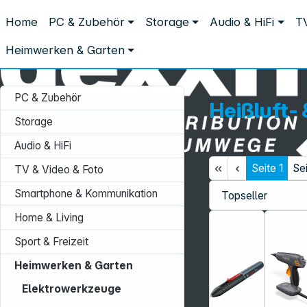
Distribution ohne Umwege
Home
PC & Zubehör
Storage
Audio & HiFi
TV
Heimwerken & Garten
Elektrowerkzeuge
Heißluft- & Heißk
Heißluft- & Heißklebewerkzeug
Heimwerken & Garten
PC & Zubehör
Heißluft-
Storage
Audio & HiFi
Seite
1
Se
TV & Video & Foto
Service-Hotline:
Smartphone & Kommunikation
+49 931 9708–496
Home & Living
Mo. - Fr.: 08:00 - 17:00 Uhr
Sport & Freizeit
Heimwerken & Garten
Elektrowerkzeuge