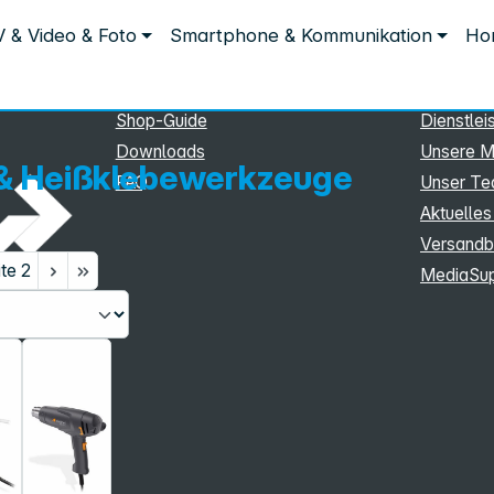
Service
Inform
 & Video & Foto
Smartphone & Kommunikation
Hom
lebewerkzeuge
Service
Unterne
e
eSupport
Sortiment
Shop-Guide
Dienstlei
Downloads
Unsere M
 & Heißklebewerkzeuge
FAQ
Unser T
Aktuelles
Versandb
ite
2
MediaSu