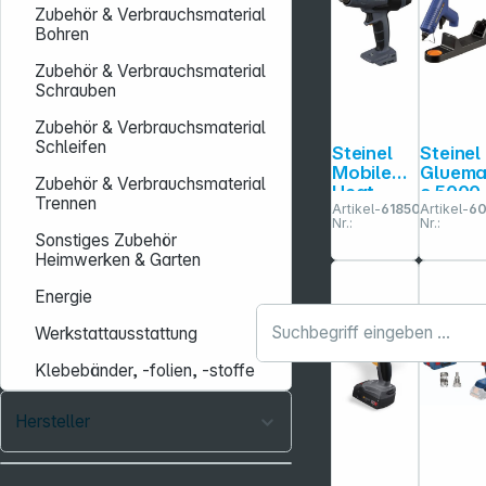
Zubehör & Verbrauchsmaterial
Bohren
Zubehör & Verbrauchsmaterial
Schrauben
Zubehör & Verbrauchsmaterial
Schleifen
Steinel
Steinel
Mobile
Gluema
Zubehör & Verbrauchsmaterial
Heat
c 5000
Trennen
Artikel-
618501
Artikel-
6
MH3
Klebepi
Nr.:
Nr.:
Akku-
ole
Sonstiges Zubehör
Heißluftg
Heimwerken & Garten
ebläse
Energie
Werkstattausstattung
Klebebänder, -folien, -stoffe
Hersteller