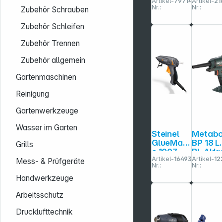
Artikel-
797141
Artikel-
21
Klebepist
Heißluf
Nr.:
Nr.:
Zubehör Schrauben
ole
stole
Zubehör Schleifen
Zubehör Trennen
Zubehör allgemein
Gartenmaschinen
Reinigung
Gartenwerkzeuge
Wasser im Garten
Steinel
Metab
GlueMati
BP 18 L
Grills
c 1007
BL Akku-
Artikel-
164931
Artikel-
12
Heißkleb
Blaspis
Mess- & Prüfgeräte
Nr.:
Nr.:
epistole
le
Handwerkzeuge
Arbeitsschutz
Drucklufttechnik