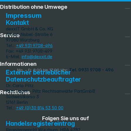
Distribution ohne Umwege
Impressum
Kontakt
dexxIT GmbH & Co. KG
Alfred-Nobel-Straße 6
Service
97080 Würzburg
Tel.:
+49 931 9708-496
Fax: +49 931 9708-499
E-Mail:
info@dexxit.de
Informationen
Tel. 0931 9708 - 496
Mo. – Fr. 8:00 bis 17:00 Uhr:
Externer betrieblicher
Datenschutzbeauftragter
Dr. Carlo Piltz
Piltz Legal – Piltz Rechtsanwälte PartGmbB
Rechtliches
Südwestkorso 3
12161 Berlin
Tel.:
+49 (0)30 814 53 50 00
Folgen Sie uns auf
Handelsregistereintrag
Registergericht Würzburg, HRA 4782