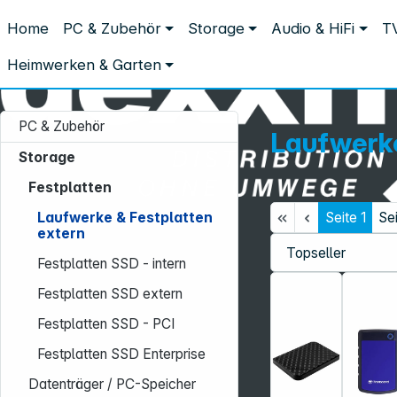
Distribution ohne Umwege
Home
PC & Zubehör
Storage
Audio & HiFi
TV
Storage
Festplatten
Laufwerke & Festplatten extern
Laufwerke & Festplatten exter
Heimwerken & Garten
PC & Zubehör
Laufwerke
Storage
Festplatten
Seite
1
Se
Laufwerke & Festplatten
Service-Hotline:
extern
+49 931 9708–496
Festplatten SSD - intern
Mo. - Fr.: 08:00 - 17:00 Uhr
Festplatten SSD extern
Festplatten SSD - PCI
Festplatten SSD Enterprise
Datenträger / PC-Speicher