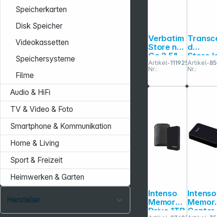
Speicherkarten
Disk Speicher
Verbatim
Transc
Videokassetten
Store n
d
Go 2,5"
StoreJ
Speichersysteme
Artikel-
111925
Artikel-
85
2TB USB
25H3 2
Nr.:
Nr.:
3.0 black
2TB USB
Filme
Gen 2
3.1 Gen 
53195
Audio & HiFi
TV & Video & Foto
Smartphone & Kommunikation
Home & Living
Sport & Freizeit
Heimwerken & Garten
Intenso
Intenso
Hersteller
Memory
Memor
Drive 1TB
Center