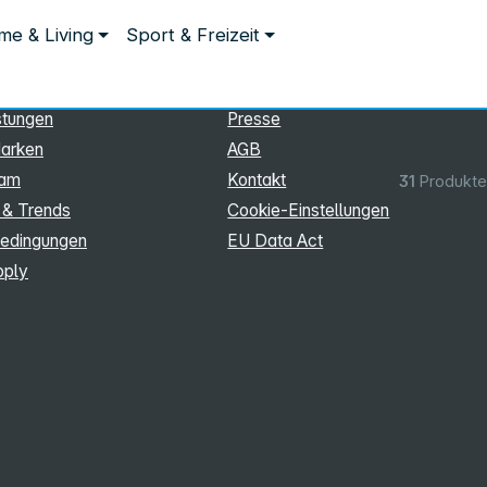
ationen
Rechtliches
e & Living
Sport & Freizeit
hmen
Impressum
Datenschutz
stungen
Presse
arken
AGB
eam
Kontakt
31
Produkte
 & Trends
Cookie‑Einstellungen
edingungen
EU Data Act
pply