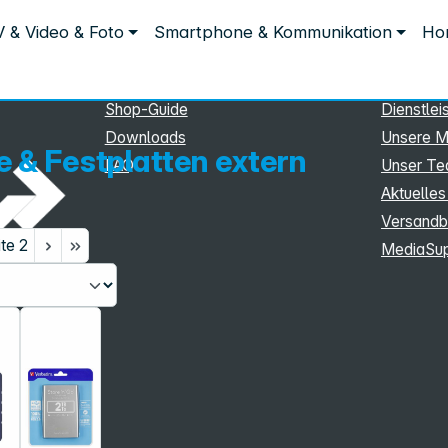
Service
Inform
 & Video & Foto
Smartphone & Kommunikation
Hom
Service
Unterne
n
eSupport
Sortiment
Shop-Guide
Dienstlei
Downloads
Unsere M
 & Festplatten extern
FAQ
Unser T
Aktuelles
Versandb
ite
2
MediaSu