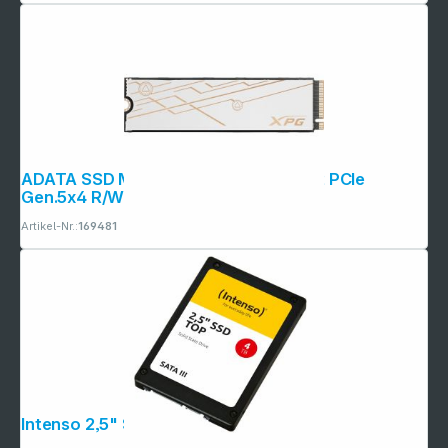
Copyright © 2001 - 2026 dexxIT. Alle Rechte vorbehalten.
ADATA SSD MARS 980 BLADE 1TB M.2 PCIe
Gen.5x4 R/W 14000/10000
Artikel-Nr.:
169481
Intenso 2,5" SSD TOP 4TB SATA III