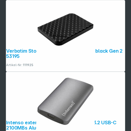
Verbatim Store n Go 2,5" 2TB USB 3.0 black Gen 2
53195
Artikel-Nr.:
111925
Intenso externe SSD TX800 1TB USB 3.2 USB-C
2100MBs Alu anthra