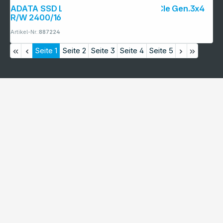
ADATA SSD LEGEND 710 512GB M.2 PCIe Gen.3x4
R/W 2400/1600
Artikel-Nr.:
887224
Seite
1
Seite
2
Seite
3
Seite
4
Seite
5