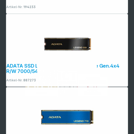
Artikel-Nr.:
194233
ADATA SSD LEGEND 900 2TB M.2 PCIe Gen.4x4
R/W 7000/5400
Artikel-Nr.:
887273