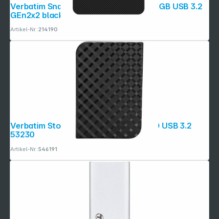
Verbatim SnapBack Ultra Slim SSD 512GB USB 3.2
GEn2x2 black 32335
Artikel-Nr.:
214190
Verbatim Store n Go 1TB Portable SSD USB 3.2
53230
Artikel-Nr.:
546191