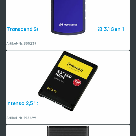
Transcend StoreJet 25H3 2,5" 2TB USB 3.1 Gen 1
Artikel-Nr.:
855239
Intenso 2,5" SSD HIGH 480GB SATA III
Artikel-Nr.:
196499