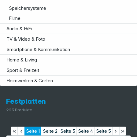
Speichersysteme
Filme
Audio & HiFi
TV & Video & Foto
Service
Smartphone & Kommunikation
Home & Living
Sport & Freizeit
Heimwerken & Garten
Festplatten
223
Produkte
Seite
1
Seite
2
Seite
3
Seite
4
Seite
5