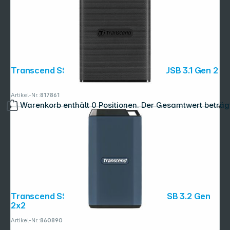
Transcend SSD ESD270C 2TB USB-C USB 3.1 Gen 2
Artikel-Nr.:
817861
Warenkorb enthält 0 Positionen. Der Gesamtwert beträg
Transcend SSD ESD410C 1TB USB-C USB 3.2 Gen
2x2
Artikel-Nr.:
860890