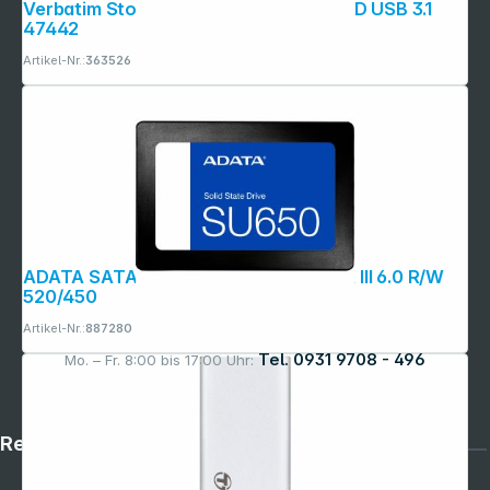
Verbatim Store n Go Vx500 240GB SSD USB 3.1
47442
Artikel-Nr.:
363526
ADATA SATA SSD SU650 256GB SATA III 6.0 R/W
520/450
Artikel-Nr.:
887280
Tel. 0931 9708 - 496
Mo. – Fr. 8:00 bis 17:00 Uhr:
Rechtliches