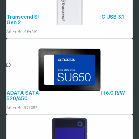
Transcend SSD ESD240C 240GB USB-C USB 3.1
Gen 2
Artikel-Nr.:
494461
ADATA SATA SSD SU650 512GB SATA III 6.0 R/W
520/450
Artikel-Nr.:
887287