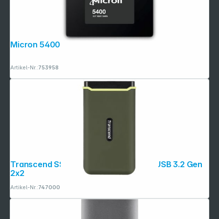
Folgen Sie uns auf
Micron 5400 PRO 1920GB SATA 2.5
Artikel-Nr.:
753958
Transcend SSD ESD380C 1TB USB-C USB 3.2 Gen
2x2
Artikel-Nr.:
747000