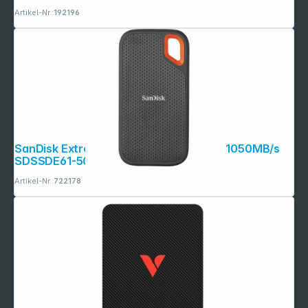
Artikel-Nr.:
192196
SanDisk Extreme Portable 500GB SSD 1050MB/s
SDSSDE61-500G-G25
Artikel-Nr.:
722178