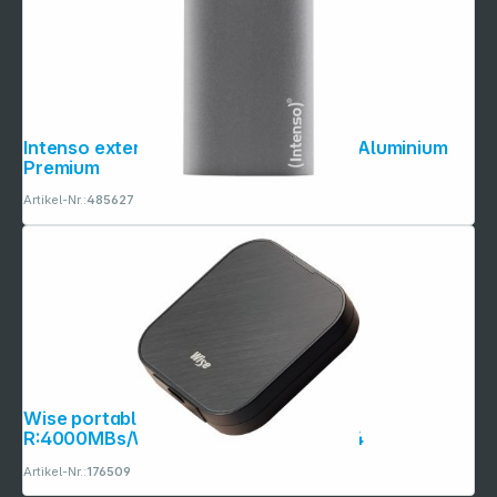
Intenso externe SSD 1,8" 1TB USB 3.0 Aluminium
Premium
Artikel-Nr.:
485627
Wise portable i4 Mobile SSD 1TB
R:4000MBs/W:3500MBs WI-MBS-1024
Artikel-Nr.:
176509