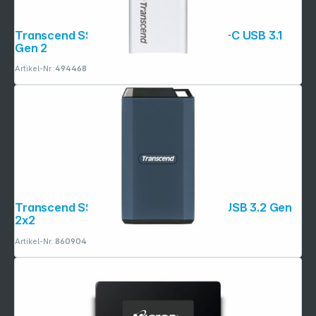
Transcend SSD ESD240C 480GB USB-C USB 3.1
Gen 2
Artikel-Nr.:
494468
Transcend SSD ESD410C 4TB USB-C USB 3.2 Gen
2x2
Artikel-Nr.:
860904