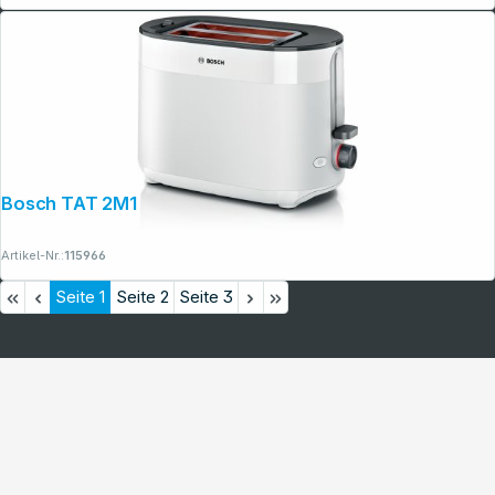
Bosch TAT 2M121 MyMoment weiß
Artikel-Nr.:
115966
Seite
1
Seite
2
Seite
3