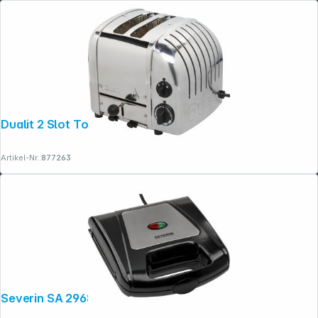
Dualit 2 Slot Toaster poliert
Artikel-Nr.:
877263
Severin SA 2968 Sandwich-Toaster
Folgen Sie uns auf