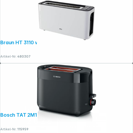
Braun HT 3110 weiß
Artikel-Nr.:
480307
Bosch TAT 2M123 MyMoment schwarz
Artikel-Nr.:
115959