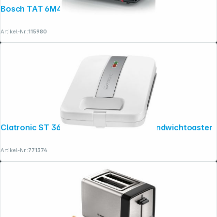
Bosch TAT 6M420 MyMoment Edelstahl
Artikel-Nr.:
115980
Clatronic ST 3629 weiß 4 fach 4 fach Sandwichtoaster
Artikel-Nr.:
771374