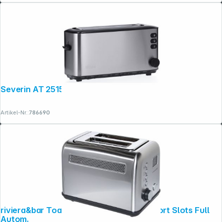
Severin AT 2515 Langschlitztoaster
Artikel-Nr.:
786690
riviera&bar Toaster Stainless Steel 2 Short Slots Full
Autom.