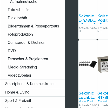
Aufnahmetische
Fotozubehör
Sekonic
Kaise
Diazubehör
L-478D
Polfil
Litemast
olien 2
Bilderrahmen & Passepartouts
Artikel-
643615
Artikel
er Pro
Stüc
Nr.:
Nr.:
Fotoproduktion
Camcorder & Drohnen
DVD
Fernseher & Projektoren
Media-Streaming
Videozubehör
Smartphone & Kommunikation
Home & Living
Sekonic
Seko
Lochblen
RT-B
Sport & Freizeit
den Set
Send
Artikel-
686033
Artikel
für L-
odul für