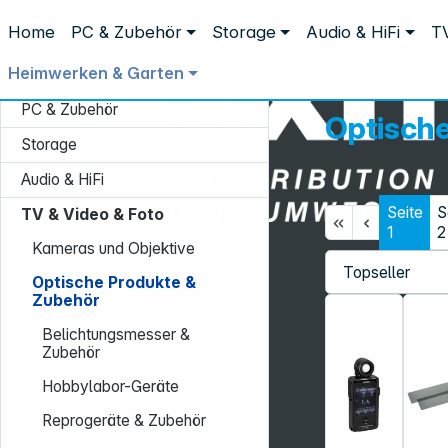
Distribution ohne Umwege
Home
PC & Zubehör
Storage
Audio & HiFi
TV
TV & Video & Foto
Optische Produkte & Zubehör
Heimwerken & Garten
PC & Zubehör
Optisch
Storage
Audio & HiFi
Seite
S
TV & Video & Foto
1
2
Kameras und Objektive
Service-Hotline:
Optische Produkte &
+49 931 9708–496
Zubehör
Mo. - Fr.: 08:00 - 17:00 Uhr
Belichtungsmesser &
Zubehör
Hobbylabor-Geräte
Reprogeräte & Zubehör