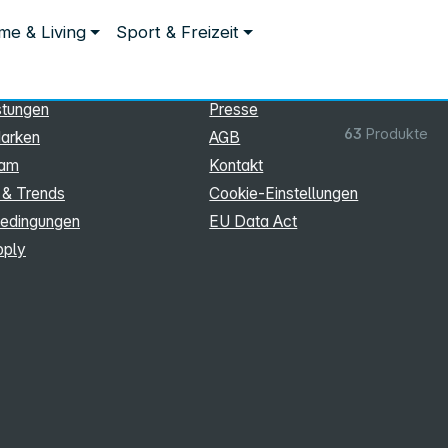
ationen
Rechtliches
e & Living
Sport & Freizeit
hmen
Impressum
Datenschutz
stungen
Presse
63
Produkte
arken
AGB
eam
Kontakt
 & Trends
Cookie‑Einstellungen
edingungen
EU Data Act
pply