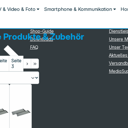
Service
Inform
 & Video & Foto
Smartphone & Kommunikation
Hom
Service
Unterne
eSupport
Sortiment
Shop-Guide
Dienstlei
e Produkte & Zubehör
Downloads
Unsere M
FAQ
Unser T
Aktuelles
eite
Seite
Versandb
3
MediaSu