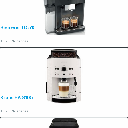
Siemens TQ 515D09 EQ.500 Piano black
Artikel-Nr.:
875597
Krups EA 8105
Artikel-Nr.:
282522