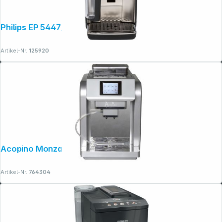
Philips EP 5447/90 LatteGo 5400 Series
Artikel-Nr.:
125920
Acopino Monza silber
Artikel-Nr.:
764304