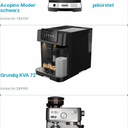
Acopino Modena ONE TOUCH Edelstahl gebürstet
schwarz
Artikel-Nr.:
755701
Grundig KVA 7230
Artikel-Nr.:
259193