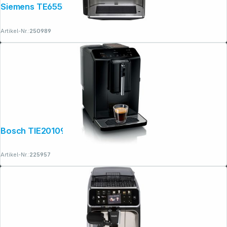
Siemens TE655503DE EQ. 6
Artikel-Nr.:
250989
Bosch TIE20109 Serie 2,
Artikel-Nr.:
225957