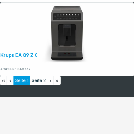
Krups EA 89 Z Classic Edition
Artikel-Nr.:
840737
Seite
1
Seite
2