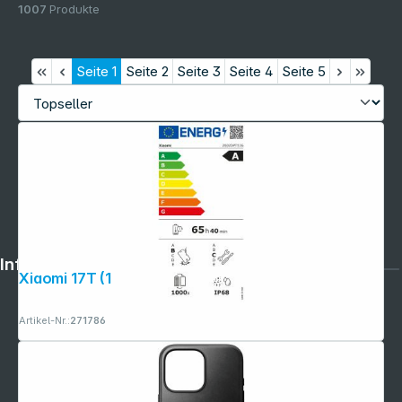
1007
Produkte
Seite
1
Seite
2
Seite
3
Seite
4
Seite
5
Informationen
Xiaomi 17T (12GB+256GB) schwarz
Artikel-Nr.:
271786