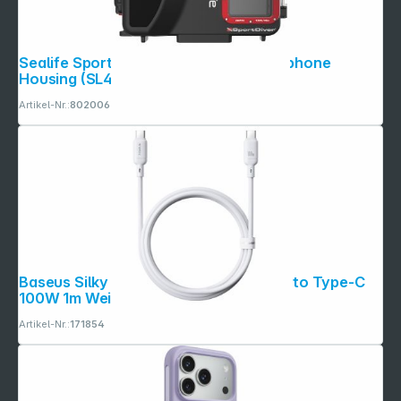
Sealife SportDiver Underwater Smartphone
Housing (SL400-U)
Artikel-Nr.:
802006
Baseus Silky Series Ladekabel Type-C to Type-C
100W 1m Weiß
Artikel-Nr.:
171854