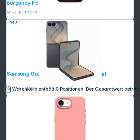
Burgundy Horween
Artikel-Nr.:
175830
Neu
Samsung Galaxy Z Flip8 (256GB) graphit
Warenkorb enthält 0 Positionen. Der Gesamtwert beträg
Artikel-Nr.:
273319