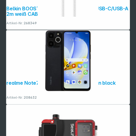
Belkin BOOSTCHARGE geflocht.Kab. USB-C/USB-A
2m weiß CAB022hq2MWH
Artikel-Nr.:
268349
realme Note70T (4GB+128GB) obsidian black
Artikel-Nr.:
208632