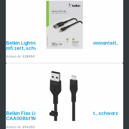
Belkin Lightning Lade/Sync Kabel 2m, ummantelt,
mfi zert, schwarz
Artikel-Nr.:
528950
Belkin Flex Lightning/USB-A 1m mfi zert., schwarz
CAA008bt1MBK
Artikel-Nr.:
694353