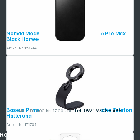
Nomad Modern Leather Case iPhone 16 Pro Max
Black Horween
Artikel-Nr.:
123246
Baseus PrimeTrip Series C02 Magnetische Telefon
Tel. 0931 9708 - 496
Mo. – Fr. 8:00 bis 17:00 Uhr:
Halterung
Artikel-Nr.:
171707
Rechtliches