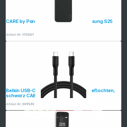
CARE by PanzerGlass Case Black Samsung S25
Artikel-Nr.:
170307
Belkin USB-C/USB-c Kabel 240W 2m geflochten,
schwarz CAB025hq2MBK
Artikel-Nr.:
209535