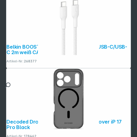
Belkin BOOSTCHARGE gefl.Kab. 60W USB-C/USB-
C 2m weiß CAB024hq2mWH
Artikel-Nr.:
268377
Decoded DropTec Transparent Backcover iP 17
Pro Black
Artikel-Nr.:
178462