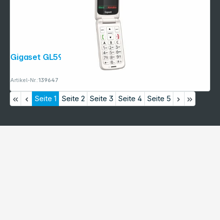
Gigaset GL595 weiß
Artikel-Nr.:
139647
Seite
1
Seite
2
Seite
3
Seite
4
Seite
5