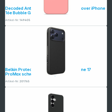
Decoded AntiMicrobial Silicone Backcover iPhone
16e Bubble Gum
Artikel-Nr.:
149405
Copyright © 2001 - 2026 dexxIT. Alle Rechte vorbehalten.
Belkin Protect magn. Schutzhülle iPhone 17
ProMax schw.MSA040hqBK
Artikel-Nr.:
201765