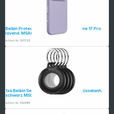
Belkin Protect magn. Schutzhülle iPhone 17 Pro
lavend. MSA039hqLV
Artikel-Nr.:
201723
1x4 Belkin Secure Holder wasserf Schlüsselanh.
schwarz MSC015btBK
Artikel-Nr.:
106985