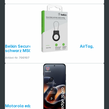
Folgen Sie uns auf
Belkin Secure Holder Drahtschl. Apple AirTag,
schwarz MSC009btBK
Artikel-Nr.:
700107
Motorola edge 70 pro PANTONE titan