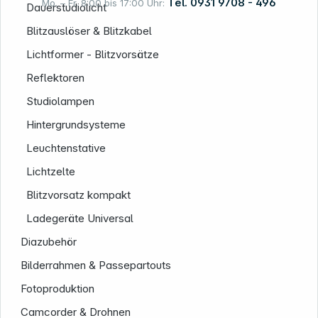
Tel. 0931 9708 - 496
Mo. – Fr. 8:00 bis 17:00 Uhr:
Dauerstudiolicht
Blitzauslöser & Blitzkabel
Lichtformer - Blitzvorsätze
Rechtliches
Reflektoren
Studiolampen
Hintergrundsysteme
Leuchtenstative
Lichtzelte
Blitzvorsatz kompakt
Ladegeräte Universal
Diazubehör
Bilderrahmen & Passepartouts
Fotoproduktion
Camcorder & Drohnen