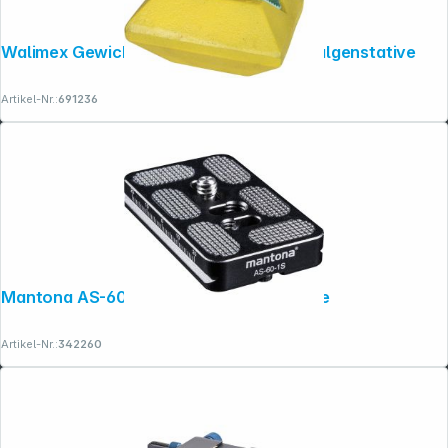
Walimex Gewicht 4,4kg für Stangen & Galgenstative
Artikel-Nr.:
691236
Mantona AS-60-1S Schnellwechselplatte
Artikel-Nr.:
342260