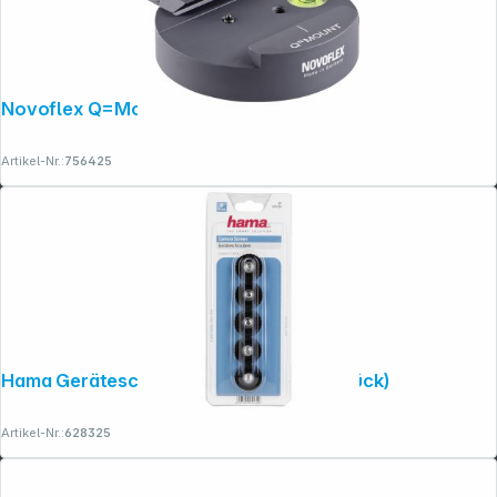
Novoflex Q=Mount Schnellkupplung
Artikel-Nr.:
756425
Hama Geräteschrauben 11 mm 1/4" (5 Stück)
Artikel-Nr.:
628325