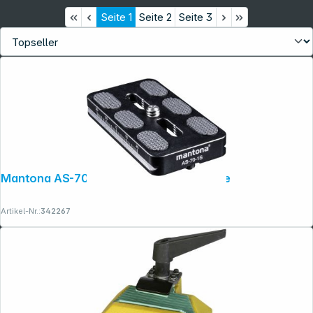
Seite
1
Seite
2
Seite
3
Mantona AS-70-1S Schnellwechselplatte
Artikel-Nr.:
342267