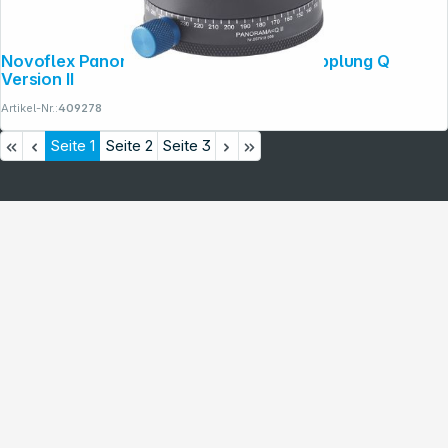
Novoflex Panoramaplatte mit Schnellkupplung Q
Version II
Artikel-Nr.:
409278
Seite
1
Seite
2
Seite
3