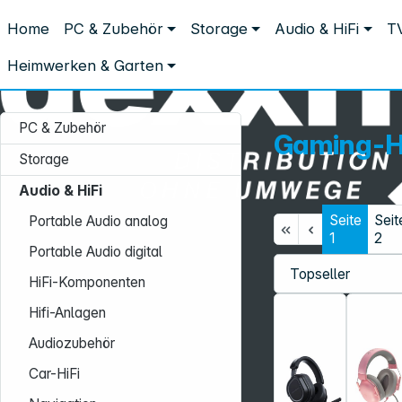
Distribution ohne Umwege
Home
PC & Zubehör
Storage
Audio & HiFi
TV
Audio & HiFi
Kopfhörer & Headsets
Gaming-Headsets
Gaming-Headsets
Heimwerken & Garten
PC & Zubehör
Gaming-H
Storage
Audio & HiFi
Seite
Seit
Portable Audio analog
Service-Hotline:
1
2
Portable Audio digital
+49 931 9708–496
HiFi-Komponenten
Mo. - Fr.: 08:00 - 17:00 Uhr
Hifi-Anlagen
Audiozubehör
Car-HiFi