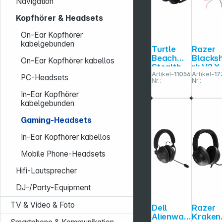
Navigation
Kopfhörer & Headsets
On-Ear Kopfhörer
kabelgebunden
Turtle
Razer
Beach
Blacks
On-Ear Kopfhörer kabellos
Stealth
rk V2 X
Artikel-
110569
Artikel-
17
700 GEN
Quartz
PC-Headsets
Nr.:
Nr.:
3 Xbox,
PlaySta
schwarz
on
In-Ear Kopfhörer
kabelgebunden
Gaming-Headsets
In-Ear Kopfhörer kabellos
Mobile Phone-Headsets
Hifi-Lautsprecher
DJ-/Party-Equipment
TV & Video & Foto
Dell
Razer
Alienwar
Kraken