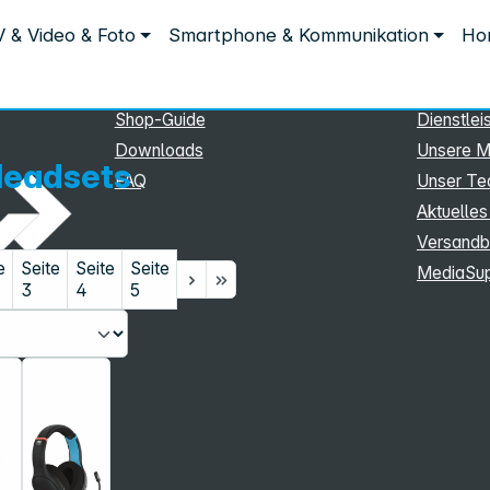
Service
Inform
 & Video & Foto
Smartphone & Kommunikation
Hom
Service
Unterne
eSupport
Sortiment
Shop-Guide
Dienstlei
Downloads
Unsere M
eadsets
FAQ
Unser T
Aktuelles
Versandb
e
Seite
Seite
Seite
MediaSu
3
4
5