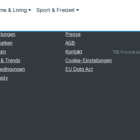
ationen
Rechtliches
e & Living
Sport & Freizeit
hmen
Impressum
Datenschutz
stungen
Presse
arken
AGB
eam
Kontakt
115
Produkte
 & Trends
Cookie‑Einstellungen
edingungen
EU Data Act
pply