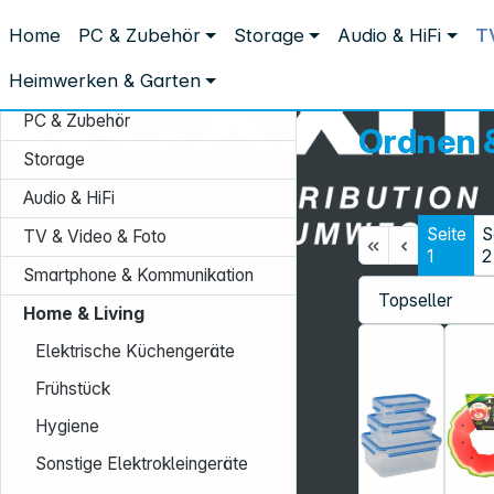
Distribution ohne Umwege
Home
PC & Zubehör
Storage
Audio & HiFi
T
Home & Living
Ordnen & Aufbewahren
Heimwerken & Garten
PC & Zubehör
Ordnen 
Storage
Audio & HiFi
Seite
S
TV & Video & Foto
1
2
Smartphone & Kommunikation
Service-Hotline:
Home & Living
+49 931 9708–496
Elektrische Küchengeräte
Mo. - Fr.: 08:00 - 17:00 Uhr
Frühstück
Hygiene
Sonstige Elektrokleingeräte