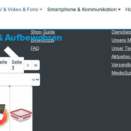
Service
Inform
V & Video & Foto
Smartphone & Kommunikation
Ho
Service
Unterne
eSupport
Sortiment
Shop-Guide
Dienstlei
& Aufbewahren
Downloads
Unsere M
FAQ
Unser T
Aktuelles
eite
Seite
Versandb
3
MediaSu