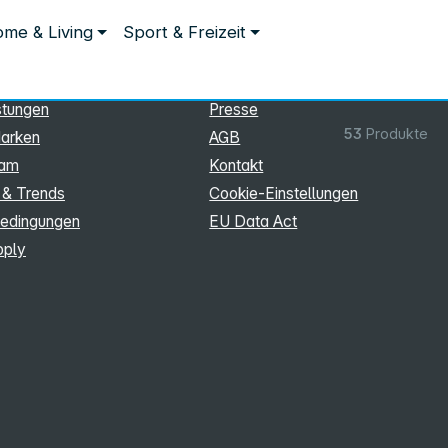
ationen
Rechtliches
me & Living
Sport & Freizeit
hmen
Impressum
Datenschutz
stungen
Presse
53
Produkte
arken
AGB
eam
Kontakt
 & Trends
Cookie‑Einstellungen
edingungen
EU Data Act
pply