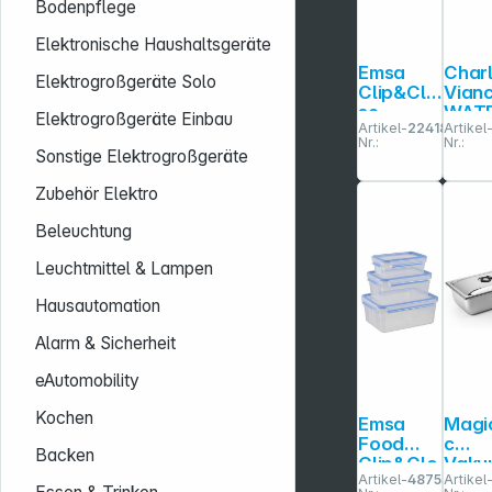
Bodenpflege
Elektronische Haushaltsgeräte
Emsa
Char
Elektrogroßgeräte Solo
Clip&Clo
Vianc
se
WAT
Elektrogroßgeräte Einbau
Artikel-
224186
Artikel
508566
ELON
Nr.:
Nr.:
transp./b
cm
Sonstige Elektrogroßgeräte
lau 3-tlg.
Silik
Über
Zubehör Elektro
hring
Beleuchtung
Leuchtmittel & Lampen
Hausautomation
Alarm & Sicherheit
eAutomobility
Kochen
Emsa
Magi
Food
c
Backen
Clip&Clo
Vaku
Artikel-
487538
Artikel
se
Behäl