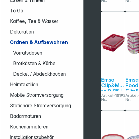
Essen & Trinken
Nr.:
Nr.:
508567
INOX
3er Set
H200
To Go
transpar
20,4l
ent/blau
Kaffee, Tee & Wasser
Dekoration
Ordnen & Aufbewahren
Vorratsdosen
Brotkästen & Körbe
Deckel / Abdeckhauben
Emsa
Emsa
Heimtextilien
Clip&Mic
Food
ro 0,85 L
Clip
Mobile Stromversorgung
Artikel-
181927
Artikel
rot
se
Nr.:
Nr.:
5155
Stationäre Stromversorgung
trans
ink 0
Badarmaturen
3er S
Küchenarmaturen
Installationszubehör