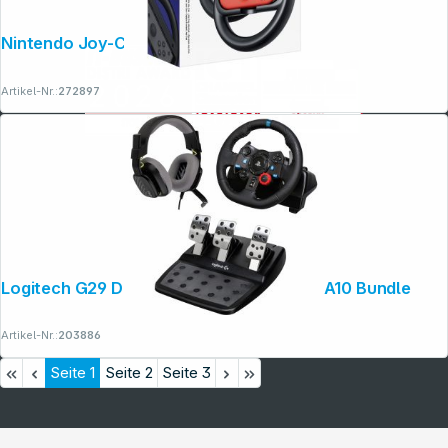
Nintendo Joy-Con-Lenkrad-Paar
Artikel-Nr.:
272897
Logitech G29 Driving Force inkl Headset A10 Bundle
Artikel-Nr.:
203886
Seite
1
Seite
2
Seite
3