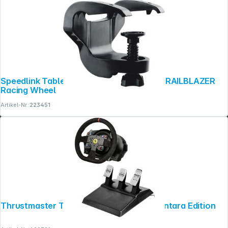
Speedlink Table Mount for DRIFT O.Z & TRAILBLAZER
Racing Wheel
Artikel-Nr.:
223451
Thrustmaster T300 Ferrari Integral Alcantara Edition