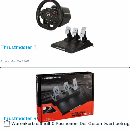
Thrustmaster T248R EU TYPE C
Artikel-Nr.:
247769
Thrustmaster Raceline Pedals III LC WW
Warenkorb enthält 0 Positionen. Der Gesamtwert beträg