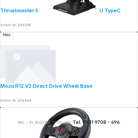
Thrustmaster New T248R Shifter Pack EU TypeC
Artikel-Nr.:
249218
Neu
Moza R12 V2 Direct Drive Wheel Base
Artikel-Nr.:
274446
Tel. 0931 9708 - 496
Mo. – Fr. 8:00 bis 17:00 Uhr: