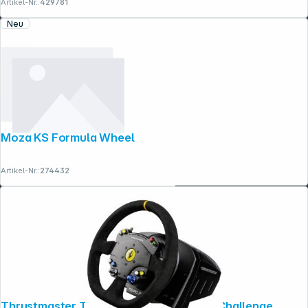
Artikel-Nr.:
429781
Neu
Moza KS Formula Wheel
Artikel-Nr.:
274432
Thrustmaster TS-PC Racer 488 Ferrari Challenge