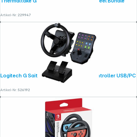
Thermaltake G15 Direct Drive Racing Wheel Bundle
Artikel-Nr.:
229947
Logitech G Saitek Farming Simulator Controller USB/PC
Artikel-Nr.:
526192