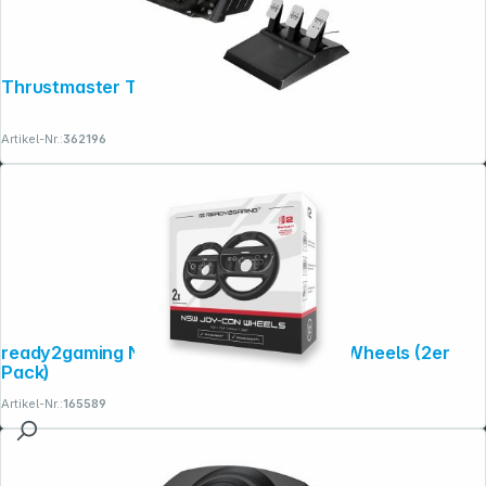
Thrustmaster TS-XW Racer
Artikel-Nr.:
362196
ready2gaming Nintendo Switch Joycon Wheels (2er
Pack)
Artikel-Nr.:
165589