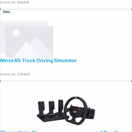
Artikel-Nr.:
254419
Neu
Moza R5 Truck Driving Simulator
Artikel-Nr.:
274453
Copyright © 2001 - 2026 dexxIT. Alle Rechte vorbehalten.