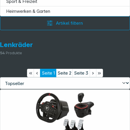
Sport & Freizeit
Heimwerken & Garten
Artikel filtern
Lenkräder
54
Produkte
Seite
1
Seite
2
Seite
3
Informationen