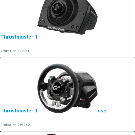
Thrustmaster TS-PC Racer Servo Base
Artikel-Nr.:
691231
Thrustmaster T-GT II Pack GT Wheel + Base
Artikel-Nr.:
719462