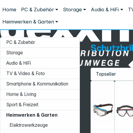
Distribution ohne Umwege
Home
PC & Zubehör
Storage
Audio & HiFi
TV
Heimwerken & Garten
Arbeitsschutz
Schutzbrillen & Augens
Schutzbrillen & Augenschutz
Heimwerken & Garten
PC & Zubehör
Schutzbri
Storage
Audio & HiFi
TV & Video & Foto
Service-Hotline:
Smartphone & Kommunikation
+49 931 9708–496
Home & Living
Mo. - Fr.: 08:00 - 17:00 Uhr
Sport & Freizeit
Heimwerken & Garten
Elektrowerkzeuge