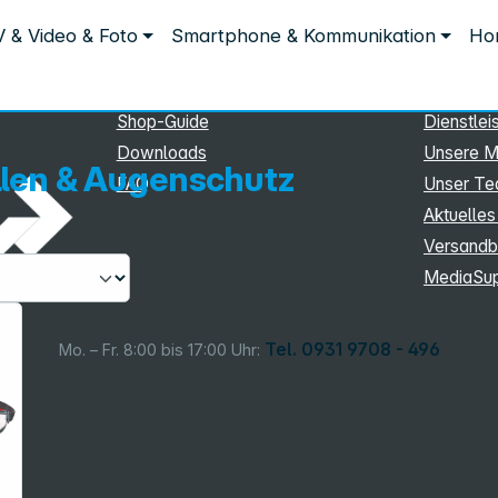
Service
Inform
 & Video & Foto
Smartphone & Kommunikation
Hom
chutz
Service
Unterne
eSupport
Sortiment
Shop-Guide
Dienstlei
Downloads
Unsere M
llen & Augenschutz
FAQ
Unser T
Aktuelles
Versandb
MediaSu
Tel. 0931 9708 - 496
Mo. – Fr. 8:00 bis 17:00 Uhr: