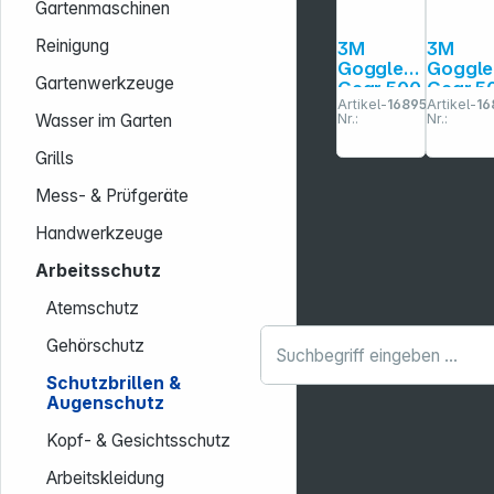
Gartenmaschinen
Reinigung
3M
3M
Goggle
Goggle
Gartenwerkzeuge
Gear 500
Gear 5
Artikel-
168956
Artikel-
16
Vollsicht
Vollsic
Wasser im Garten
Nr.:
Nr.:
Schutzbri
Schutzb
lle blau
lle rot
Grills
GG501NS
GG501
GAF
Mess- & Prüfgeräte
Handwerkzeuge
Arbeitsschutz
Atemschutz
Gehörschutz
Schutzbrillen &
Augenschutz
Kopf- & Gesichtsschutz
Arbeitskleidung