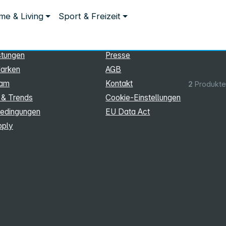
ationen
Rechtliches
e & Living
Sport & Freizeit
hmen
Impressum
Datenschutz
stungen
Presse
arken
AGB
eam
Kontakt
2
Produkte
 & Trends
Cookie‑Einstellungen
edingungen
EU Data Act
pply