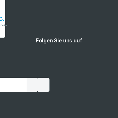
00
8942
ht
ri
Folgen Sie uns auf