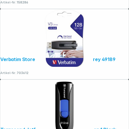
Artikel-Nr.:
158286
Verbatim Store n Go V3 128GB USB 3.0 grey 49189
Artikel-Nr.:
703612