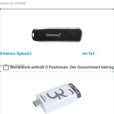
Artikel-Nr.:
797953
Intenso Speed Line 32GB USB Stick 3.2 Gen 1x1
Artikel-Nr.:
115033
Warenkorb enthält 0 Positionen. Der Gesamtwert beträg