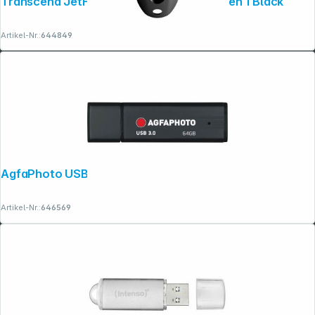
Transcend JetFlash 790 512GB USB 3.1 Gen 1 Black
Artikel-Nr.:
644849
AgfaPhoto USB 3.0 64GB black
Artikel-Nr.:
646569