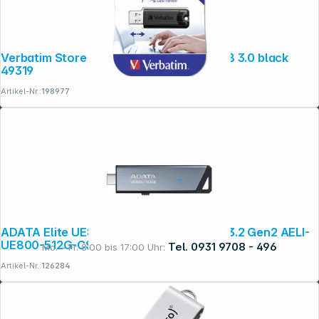
Verbatim Store n Go 128GB Pinstripe USB 3.0 black
49319
Artikel-Nr.:
198977
ADATA Elite UE800 USB Stick 512G USB 3.2 Gen2 AELI-
UE800-512G-CSG
Tel. 0931 9708 - 496
Mo. – Fr. 8:00 bis 17:00 Uhr:
Artikel-Nr.:
126284
Rechtliches