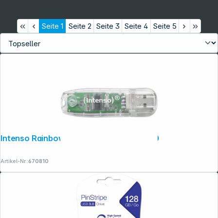
Seite
1
Seite
2
Seite
3
Seite
4
Seite
5
Intenso Rainbow Line 32GB USB Stick 2.0
Informationen
Artikel-Nr.:
670810