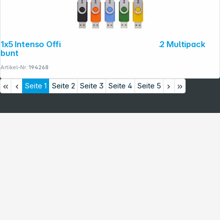
1x5 Intenso Office Line 32GB USB Stick 3.2 Multipack
bunt
Artikel-Nr.:
194268
Seite
1
Seite
2
Seite
3
Seite
4
Seite
5