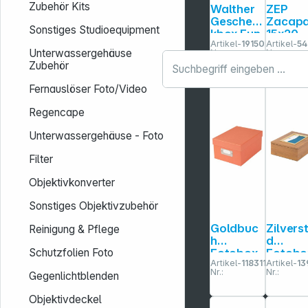
Zubehör Kits
Walther
ZEP
Geschen
Zacap
Sonstiges Studioequipment
kbox Fun
15x20
Artikel-
191508
Artikel-
5
13x18 70
Holz
Unterwassergehäuse
Nr.:
Nr.:
Fotos
Fotobo
Zubehör
schwarz
EZ599
FB112B
Fernauslöser Foto/Video
Regencape
Unterwassergehäuse - Foto
Filter
Objektivkonverter
Sonstiges Objektivzubehör
Goldbuc
Zilvers
Reinigung & Pflege
h
d
Fotobox
Fotobo
Schutzfolien Foto
Artikel-
118311
Artikel-
13
Bella
Marseil
Nr.:
Nr.:
Gegenlichtblenden
Vista
15x10
Lachs
braun/
Objektivdeckel
max. 700
ld