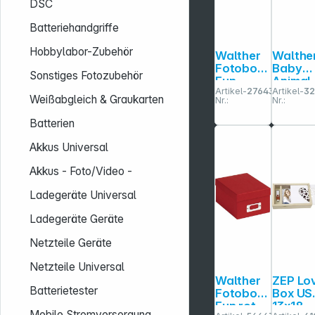
DSC
Batteriehandgriffe
Hobbylabor-Zubehör
Walther
Walthe
Fotobox
Baby
Sonstiges Fotozubehör
Fun
Animal
Artikel-
276432
Artikel-
3
schwarz
rosa
Weißabgleich & Graukarten
Nr.:
Nr.:
700
Baby
Fotos
Aufbe
Batterien
10x15
hrungs
FB115B
x FB14
Akkus Universal
Akkus - Foto/Video -
Ladegeräte Universal
Ladegeräte Geräte
Netzteile Geräte
Netzteile Universal
Walther
ZEP Lo
Batterietester
Fotobox
Box US
Fun rot
13x18
Mobile Stromversorgung