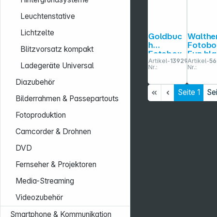
Leuchtenstative
Lichtzelte
Goldbuc
Walthe
h
Fotobo
Blitzvorsatz kompakt
Fotobox
Fun bl
Artikel-
139290
Artikel-
56
Bella
700
Ladegeräte Universal
Nr.:
Nr.:
Vista
Fotos
fuchsia/p
10x15
Diazubehör
ink
FB115L
Seite
1
Se
m.Bildaus
Bilderrahmen & Passepartouts
schn.858
08
Fotoproduktion
Camcorder & Drohnen
DVD
Fernseher & Projektoren
Media-Streaming
Videozubehör
Smartphone & Kommunikation