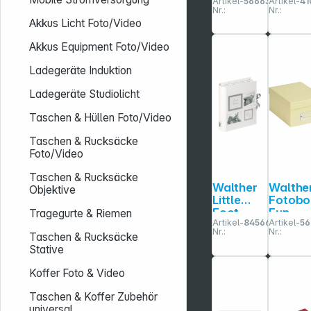
Artikel-
566631
Artikel-
41
700
Holz fü
Nr.:
Nr.:
Fotos
Fotos
Akkus Licht Foto/Video
10x15
und Sti
FB115R
CZ1257
Akkus Equipment Foto/Video
Ladegeräte Induktion
Ladegeräte Studiolicht
Taschen & Hüllen Foto/Video
Taschen & Rucksäcke
Foto/Video
Taschen & Rucksäcke
Walther
Walthe
Objektive
Little
Fotobo
Foot
Fun
Tragegurte & Riemen
Artikel-
845663
Artikel-
56
Baby
creme
Nr.:
Nr.:
Aufbewa
700
Taschen & Rucksäcke
hrungsbo
Fotos
Stative
x FB173
10x15
Koffer Foto & Video
FB115H
Taschen & Koffer Zubehör
universal