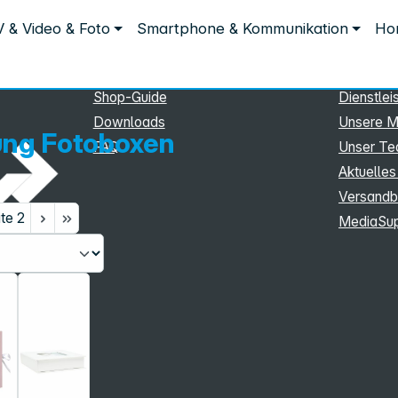
Service
Inform
 & Video & Foto
Smartphone & Kommunikation
Hom
Service
Unterne
eSupport
Sortiment
Shop-Guide
Dienstlei
Downloads
Unsere M
ung Fotoboxen
FAQ
Unser T
Aktuelles
Versandb
ite
2
MediaSu