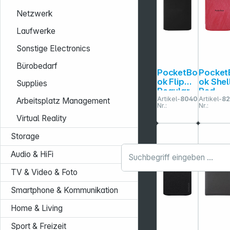
Netzwerk
Laufwerke
Sonstige Electronics
Bürobedarf
PocketBo
Pocket
ok Flip
ok Shell
Supplies
Regular
Red
Artikel-
804029
Artikel-
8
Black
Cover f
Arbeitsplatz Management
Nr.:
Nr.:
Verse /
Virtual Reality
Verse 
Storage
Audio & HiFi
TV & Video & Foto
Smartphone & Kommunikation
Home & Living
Sport & Freizeit