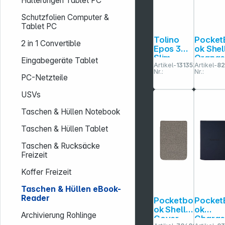
Halterungen Tablet PC
Schutzfolien Computer &
Tablet PC
Tolino
Pocket
2 in 1 Convertible
Epos 3
ok Shell
Slim
Orang
Eingabegeräte Tablet
Artikel-
131352
Artikel-
8
Tasche
Cover f
Nr.:
Nr.:
schwarz
Verse /
PC-Netzteile
Verse 
USVs
Taschen & Hüllen Notebook
Taschen & Hüllen Tablet
Taschen & Rucksäcke
Freizeit
Koffer Freizeit
Taschen & Hüllen eBook-
Reader
Pocketbo
Pocket
ok Shell
ok
Archivierung Rohlinge
Cover
Charg