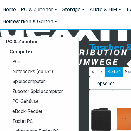
Distribution ohne Umwege
Home
PC & Zubehör
Storage
Audio & HiFi
TV
PC & Zubehör
Computer
Taschen & Hüllen eBook-Reader
Taschen & Hüllen eBook-Reade
Heimwerken & Garten
PC & Zubehör
Taschen &
Computer
PCs
Notebooks (ab 13")
Seite
1
Se
Service-Hotline:
Spielecomputer
+49 931 9708–496
Zubehör Spielecomputer
Mo. - Fr.: 08:00 - 17:00 Uhr
PC-Gehäuse
eBook-Reader
Tablet PC