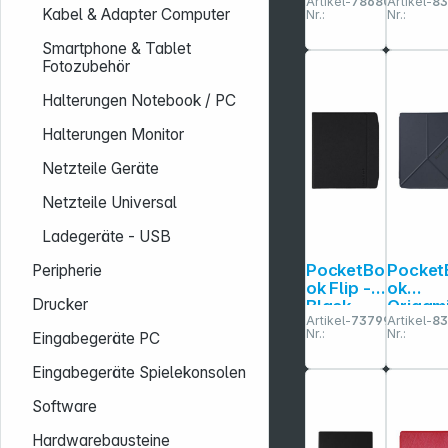
Artikel-
786802
Artikel-
83
grey
Night
Kabel & Adapter Computer
Nr.:
Nr.:
Blue
Cover
Smartphone & Tablet
InkPad
Fotozubehör
/ Color
2/3
Halterungen Notebook / PC
Halterungen Monitor
Netzteile Geräte
Netzteile Universal
Ladegeräte - USB
PocketBo
Pocket
Peripherie
ok Flip -
ok
Drucker
Black
Origam
Artikel-
737991
Artikel-
8
Cover für
Black
Nr.:
Nr.:
Eingabegeräte PC
Era
Cover
InkPad
Eingabegeräte Spielekonsolen
/ Color
2/3
Software
Hardwarebausteine