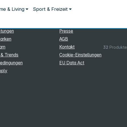
ationen
Rechtliches
e & Living
Sport & Freizeit
hmen
Impressum
Datenschutz
stungen
Presse
arken
AGB
eam
Kontakt
32
Produkte
 & Trends
Cookie‑Einstellungen
edingungen
EU Data Act
pply