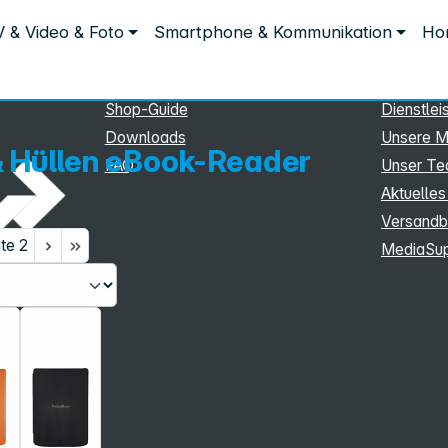
Service
Inform
 & Video & Foto
Smartphone & Kommunikation
Hom
Service
Unterne
r
eSupport
Sortiment
Shop-Guide
Dienstlei
Downloads
Unsere M
 Hüllen eBook-Reader
FAQ
Unser T
Aktuelles
Versandb
ite
2
MediaSu