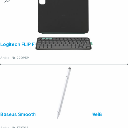
Logitech FLIP FOLIO IPAD PRO 11"
Artikel-Nr.:
220959
Baseus Smooth Writing III Passiv Stylus Weiß
Artikel-Nr.:
172302