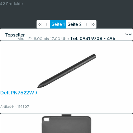
42
Produkte
Seite
1
Seite
2
Tel. 0931 9708 - 496
Mo. – Fr. 8:00 bis 17:00 Uhr:
Rechtliches
Dell PN7522W Active Pen
Artikel-Nr.:
114307