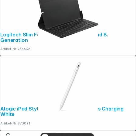
Logitech Slim Folio graphite für iPad 7. und 8.
Generation
Artikel-Nr.:
763632
Alogic iPad Stylus Pen Magnetic Wireless Charging
White
Artikel-Nr.:
873091