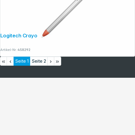
Logitech Crayon Digitaler Zeichenstift
Artikel-Nr.:
458292
Seite
1
Seite
2