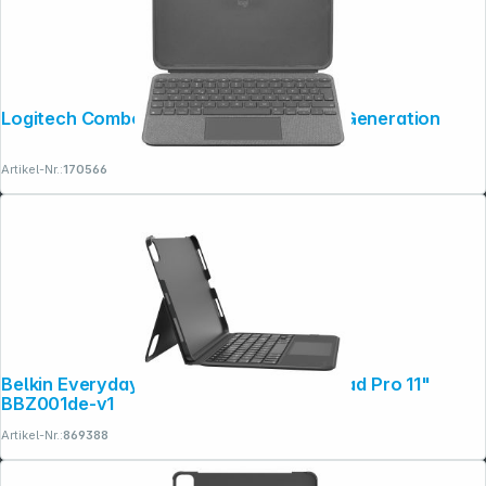
Logitech Combo Touch für iPad 10.9 10. Generation
Artikel-Nr.:
170566
Belkin Everyday Tastat. iPad Air 10,9"/iPad Pro 11"
BBZ001de-v1
Artikel-Nr.:
869388
Folgen Sie uns auf