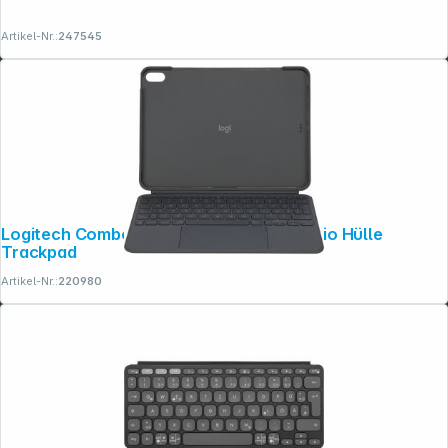
Artikel-Nr.:
247545
Logitech Combo Touch Tastatur und Folio Hülle
Trackpad
Artikel-Nr.:
220980