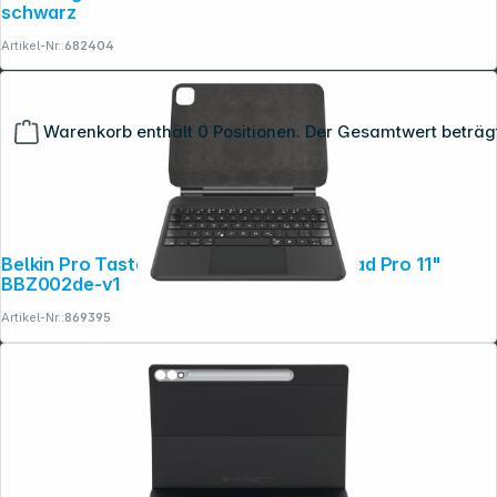
schwarz
Artikel-Nr.:
682404
Warenkorb enthält 0 Positionen. Der Gesamtwert beträg
Belkin Pro Tastatur für iPad Air 10,9" / iPad Pro 11"
BBZ002de-v1
Artikel-Nr.:
869395