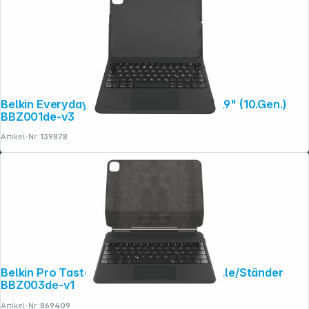
Belkin Everyday Tastatur + Hülle iPad 10,9" (10.Gen.)
BBZ001de-v3
Artikel-Nr.:
139878
Belkin Pro Tastatur für iPad Pro 12,9" Hülle/Ständer
BBZ003de-v1
Artikel-Nr.:
869409