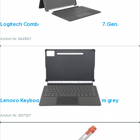
Logitech Combo Touch graphite für iPad 7. Gen.
Artikel-Nr.:
562557
Lenovo Keyboard Pack Idea Tab Pro storm grey
Artikel-Nr.:
207127