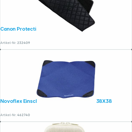
Canon Protecting Cloth PC-E1
Artikel-Nr.:
232409
Novoflex Einschlagtuch Gr. L Bluewrap L 38X38
Artikel-Nr.:
462740