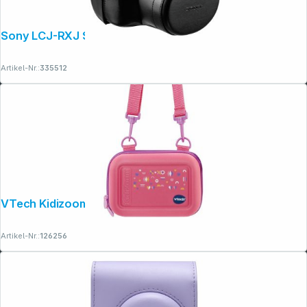
Sony LCJ-RXJ Schutzhülle für RX10
Artikel-Nr.:
335512
VTech Kidizoom Tasche pink Neu
Artikel-Nr.:
126256