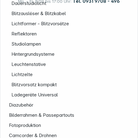
Tel. 0931 9708 - 496
Mo. – Fr. 8:00 bis 17:00 Uhr:
Dauerstudiolicht
Blitzauslöser & Blitzkabel
Lichtformer - Blitzvorsätze
Rechtliches
Reflektoren
Studiolampen
Hintergrundsysteme
Leuchtenstative
Lichtzelte
Blitzvorsatz kompakt
Ladegeräte Universal
Diazubehör
Bilderrahmen & Passepartouts
Fotoproduktion
Camcorder & Drohnen