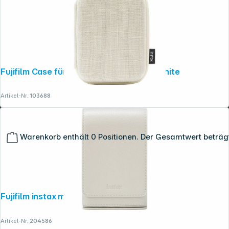
Fujifilm Case für Instax mini Link 3 clay white
Artikel-Nr.:
103688
Warenkorb enthält 0 Positionen. Der Gesamtwert beträg
Fujifilm instax mini LiPlay+ Tasche beige
Artikel-Nr.:
204586