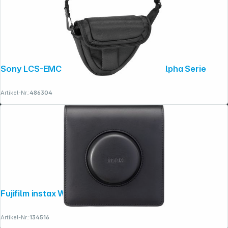
Sony LCS-EMC gepolsterte Tasche für Alpha Serie
Artikel-Nr.:
486304
Fujifilm instax Wide evo Tasche
Artikel-Nr.:
134516