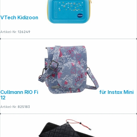
VTech Kidizoom Tasche blau Neu
Artikel-Nr.:
126249
Cullmann RIO Fit 120 love Kameratasche für Instax Mini
12
Artikel-Nr.:
825183