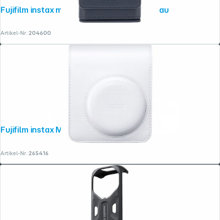
Fujifilm instax mini LiPlay+ Tasche navi blau
Artikel-Nr.:
204600
Fujifilm instax Mini 13 Tasche clay white
Artikel-Nr.:
265416