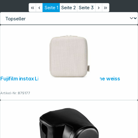
Seite
1
Seite
2
Seite
3
Fujifilm instax Link wide Printer Case asche weiss
Artikel-Nr.:
875177