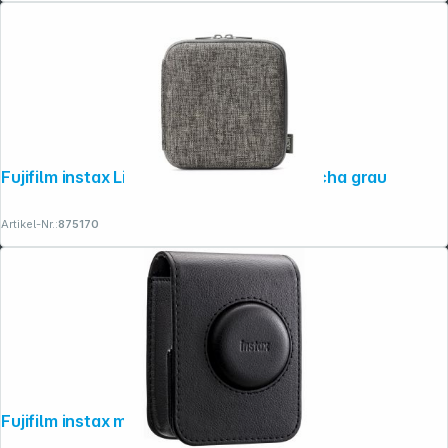
Fujifilm instax Link wide Printer Case mocha grau
Artikel-Nr.:
875170
Fujifilm instax mini evo Tasche schwarz