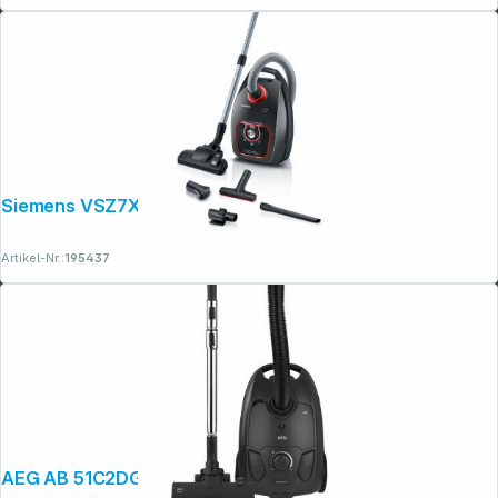
Siemens VSZ7XTRM Z 7.0 grau
Artikel-Nr.:
195437
AEG AB 51C2DGT 5000 Serie