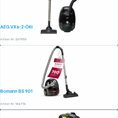
AEG VX6-2-ÖKOX
Artikel-Nr.:
267950
Bomann BS 9019 CB N Anthrazit/Rot
Artikel-Nr.:
164714