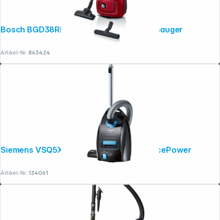
Bosch BGD38RD1H Serie 4, Beutelstaubsauger
Artikel-Nr.:
863424
Siemens VSQ5X1230 Q5.0 extreme silencePower
Artikel-Nr.:
134061