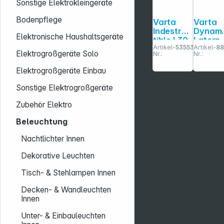
Sonstige Elektrokleingeräte
Bodenpflege
Varta
Varta
Indestruc
Dynam
Elektronische Haushaltsgeräte
tible L30
Latern
Artikel-
535537
Artikel-
8
Pro
inkl.
Elektrogroßgeräte Solo
Nr.:
Nr.:
extrem
Kurbel
robuste
zum
Elektrogroßgeräte Einbau
Campingl
Auflad
euchte
p. Han
Sonstige Elektrogroßgeräte
1767010
11
Zubehör Elektro
Beleuchtung
Nachtlichter Innen
Dekorative Leuchten
Tisch- & Stehlampen Innen
Decken- & Wandleuchten
Innen
Unter- & Einbauleuchten