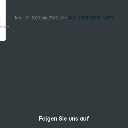
o
Tel. 0931 9708 - 496
Mo. – Fr. 8:00 bis 17:00 Uhr:
82023
en
d
11
Folgen Sie uns auf