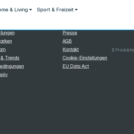
ationen
Rechtliches
me & Living
Sport & Freizeit
hmen
Impressum
Datenschutz
stungen
Presse
arken
AGB
eam
Kontakt
2
Produkte
 & Trends
Cookie‑Einstellungen
edingungen
EU Data Act
pply