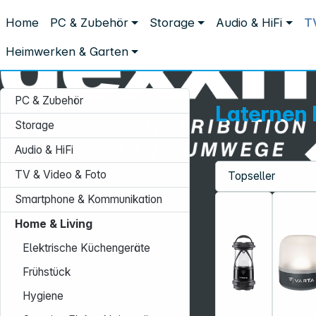
Distribution ohne Umwege
Home
PC & Zubehör
Storage
Audio & HiFi
T
Home & Living
Beleuchtung
Laternen Mobil
Laternen Mobil
Heimwerken & Garten
PC & Zubehör
Laternen 
Storage
Audio & HiFi
TV & Video & Foto
Service-Hotline:
Smartphone & Kommunikation
+49 931 9708–496
Home & Living
Mo. - Fr.: 08:00 - 17:00 Uhr
Elektrische Küchengeräte
Frühstück
Hygiene