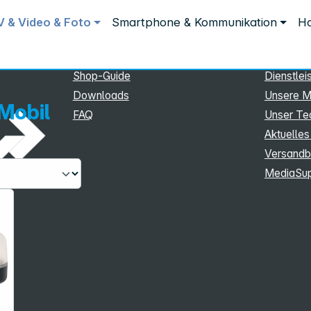
Service
Inform
V & Video & Foto
Smartphone & Kommunikation
Ho
Service
Unterne
eSupport
Sortiment
Shop-Guide
Dienstlei
Downloads
Unsere M
Mobil
FAQ
Unser T
Aktuelles
Versandb
MediaSu