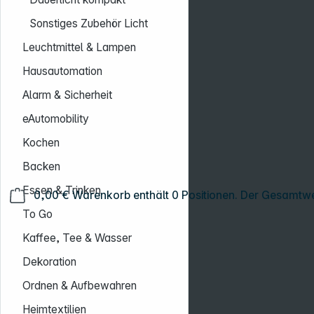
Sonstiges Zubehör Licht
Leuchtmittel & Lampen
Hausautomation
Alarm & Sicherheit
eAutomobility
Kochen
Backen
Essen & Trinken
0,00 €
Warenkorb enthält 0 Positionen. Der Gesamtwe
To Go
Kaffee, Tee & Wasser
Dekoration
Ordnen & Aufbewahren
Heimtextilien