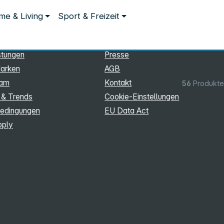
ationen
Rechtliches
e & Living
Sport & Freizeit
hmen
Impressum
Datenschutz
stungen
Presse
arken
AGB
eam
Kontakt
56
Produkte
 & Trends
Cookie‑Einstellungen
edingungen
EU Data Act
pply