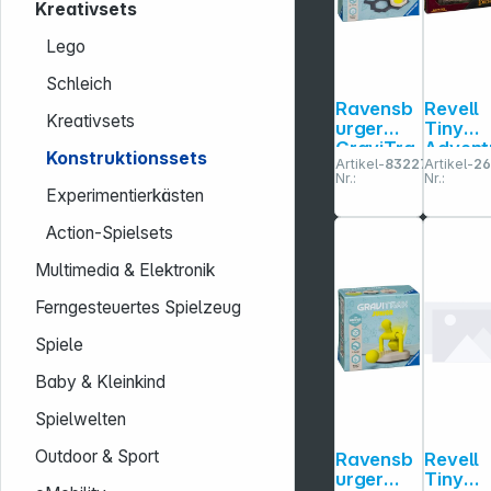
Kreativsets
Lego
Schleich
Ravensb
Revell
Kreativsets
urger
Tiny
GraviTra
Advent
Konstruktionssets
Artikel-
832274
Artikel-
26
x Junior
es Herr
Nr.:
Nr.:
Starter-
der Rin
Experimentierkästen
Set S
Barad-
Start and
Dur
Action-Spielsets
Run
Multimedia & Elektronik
Ferngesteuertes Spielzeug
Spiele
Baby & Kleinkind
Spielwelten
Outdoor & Sport
Ravensb
Revell
urger
Tiny