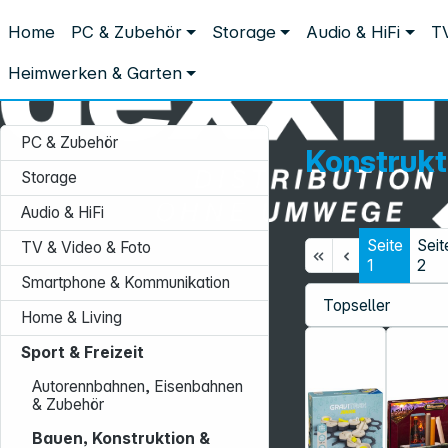
Distribution ohne Umwege
Home
PC & Zubehör
Storage
Audio & HiFi
TV
Sport & Freizeit
Bauen, Konstruktion & Kreativsets
Konstrukt
Konstruktionssets
Heimwerken & Garten
PC & Zubehör
Konstrukt
Storage
Audio & HiFi
Seite
Seit
TV & Video & Foto
Service-Hotline:
1
2
Smartphone & Kommunikation
+49 931 9708–496
Home & Living
Mo. - Fr.: 08:00 - 17:00 Uhr
Sport & Freizeit
Autorennbahnen, Eisenbahnen
& Zubehör
Bauen, Konstruktion &