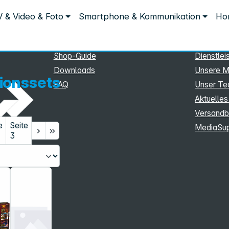
Service
Inform
 & Video & Foto
Smartphone & Kommunikation
Hom
ionssets
Service
Unterne
eSupport
Sortiment
Shop-Guide
Dienstlei
Downloads
Unsere M
ionssets
FAQ
Unser T
Aktuelles
Versandb
e
Seite
MediaSu
3