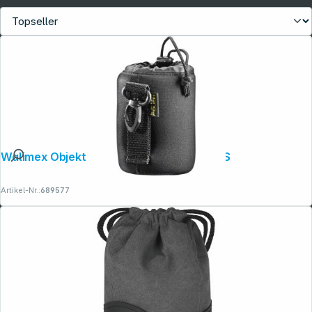
Walimex Objektivbeutel Neopren Größe S
Artikel-Nr.:
689577