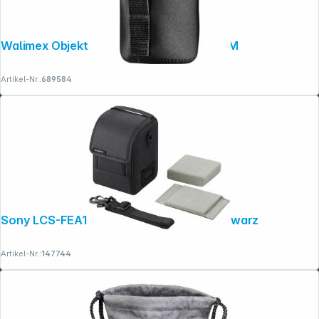
Walimex Objektivbeutel Neopren Größe M
Artikel-Nr.:
689584
Copyright © 2001 - 2026 dexxIT. Alle Rechte vorbehalten.
Sony LCS-FEA1 Tasche für Objektive schwarz
Artikel-Nr.:
147744