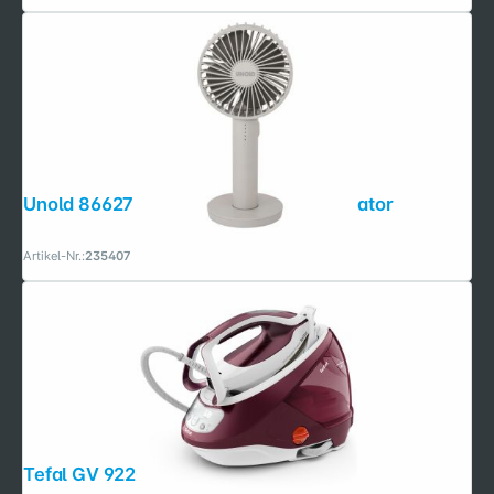
Unold 86627 Breezy II gray Handventilator
Artikel-Nr.:
235407
Tefal GV 9220 Pro Express Protect