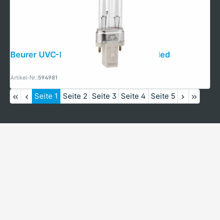
Beurer UVC-Lampe für MK 500 MareMed
Artikel-Nr.:
594981
Seite
1
Seite
2
Seite
3
Seite
4
Seite
5