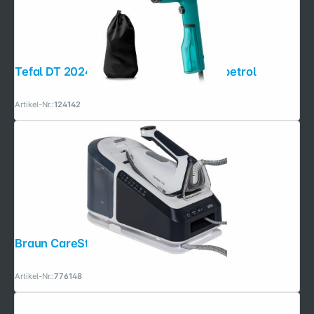
Tefal DT 2024 Pure Pop Dampfbürste petrol
Artikel-Nr.:
124142
Braun CareStyle 7 Pro IS7282 BL
Artikel-Nr.:
776148
Folgen Sie uns auf