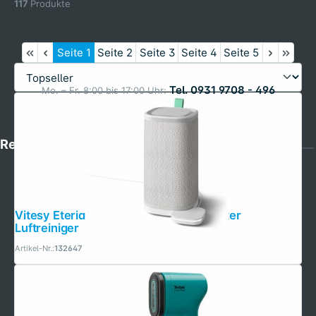
117
Produkte
Seite
1
Seite
2
Seite
3
Seite
4
Seite
5
Tel. 0931 9708 - 496
Mo. – Fr. 8:00 bis 17:00 Uhr:
Rechtliches
Vitesy Eteria Starter Pack weiss Smarter
Luftreiniger
Artikel-Nr.:
132647