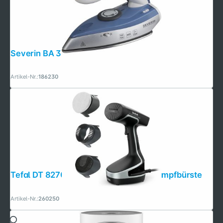
Severin BA 3234
Artikel-Nr.:
186230
Tefal DT 8270 Access Steam Force Dampfbürste
Artikel-Nr.:
260250