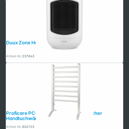
Duux Zone Heater Heizlüfter Weiß
Artikel-Nr.:
237843
Proficare PC-EHW 3115 silber elektrischer
Handtuchwärmer
Artikel-Nr.:
826723