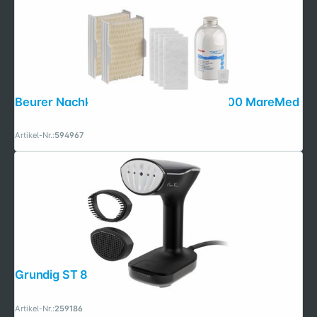
Beurer Nachkaufset Kompakt für MK 500 MareMed
Artikel-Nr.:
594967
Grundig ST 8450
Artikel-Nr.:
259186