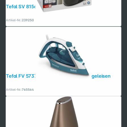
Tefal SV 8156 Express Power
Artikel-Nr.:
239250
Tefal FV 5737 Easygliss Plus Dampfbügeleisen
Artikel-Nr.:
765564