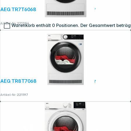
AEG TR7T60688 Kondensationstrockner
Artikel-Nr.:
221204
Warenkorb enthält 0 Positionen. Der Gesamtwert beträg
Copyright © 2001 - 2026 dexxIT. Alle Rechte vorbehalten.
AEG TR8T70688 Kondensationstrockner
Artikel-Nr.:
221197