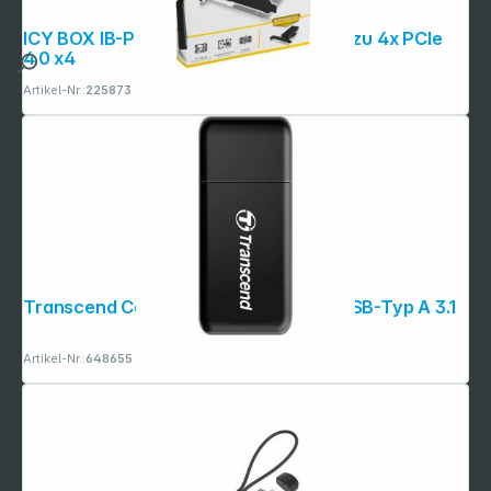
ICY BOX IB-PCI214M2-HSL 1x M2 PCIe zu 4x PCIe
4.0 x4
Artikel-Nr.:
225873
Transcend Card Reader RDF5 Black USB-Typ A 3.1
Artikel-Nr.:
648655