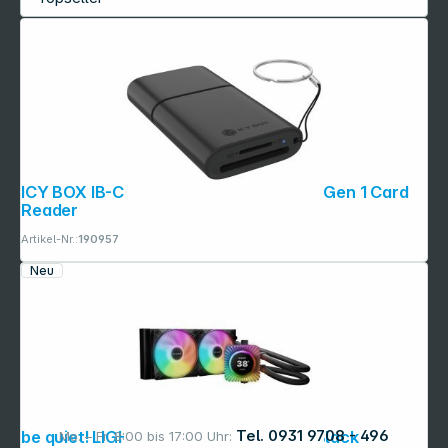
ICY BOX IB-CR204-CU3 2-in-1 USB 3.2 Gen 1 Card
Reader
Artikel-Nr.:
190957
Neu
Tel. 0931 9708 - 496
be quiet! LIGHT LOOP IO LCD 240mm Black
Mo. – Fr. 8:00 bis 17:00 Uhr: