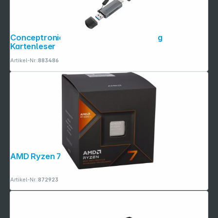
Conceptronic BIAN05G 2-in-1 Dual Plug
Kartenleser
Artikel-Nr.:
883486
AMD Ryzen 7 8700G 4,2GHz
Artikel-Nr.:
872923