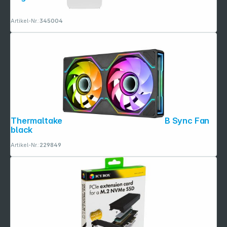
Artikel-Nr.:
345004
Thermaltake SWAFAN UNIFY 240 ARGB Sync Fan
black
Artikel-Nr.:
229849