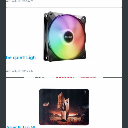
Artikel-Nr.:
166471
be quiet! Light Wings LX 120mm PWM
Artikel-Nr.:
111724
Acer Nitro M Mauspad