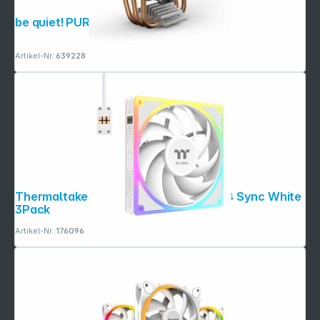
be quiet! PURE ROCK Slim 2
Artikel-Nr.:
639228
Folgen Sie uns auf
Thermaltake TOUGHFAN EX 140 ARGB Sync White
3Pack
Artikel-Nr.:
176096