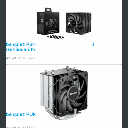
be quiet! Pure Wings 3 140mm PWM HS
Gehäuselüfter 3-Pack
Artikel-Nr.:
205797
be quiet! PURE ROCK Slim 3
Artikel-Nr.:
205874