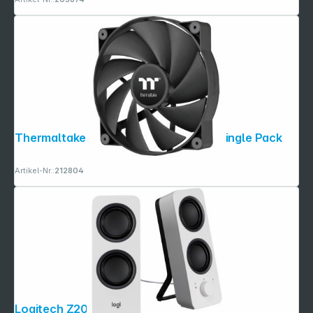
Thermaltake CT200 PC Cooling Fan Single Pack
Artikel-Nr.:
212804
Logitech Z207 weiß