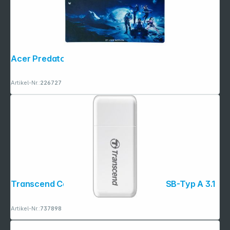
Acer Predator XXL Gaming Mauspad
Artikel-Nr.:
226727
Transcend Card Reader RDF5 White USB-Typ A 3.1
Artikel-Nr.:
737898