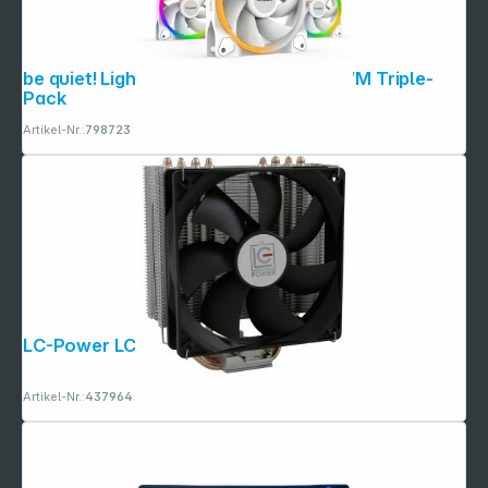
be quiet! Light Wings White 120mm PWM Triple-
Pack
Artikel-Nr.:
798723
LC-Power LC-CC-120 120mm fan
Artikel-Nr.:
437964