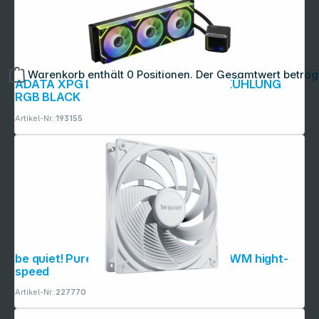
Warenkorb enthält 0 Positionen. Der Gesamtwert beträg
ADATA XPG LEVANTE II 360 WASSERKÜHLUNG
RGB BLACK
Artikel-Nr.:
193155
be quiet! Pure Wings 3 White 140mm PWM hight-
speed
Artikel-Nr.:
227770