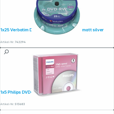
1x25 Verbatim DVD-RW 4,7GB 4x Speed, matt silver
Artikel-Nr.:
742294
1x5 Philips DVD-RW 4,7GB 4x JC
Artikel-Nr.:
513683