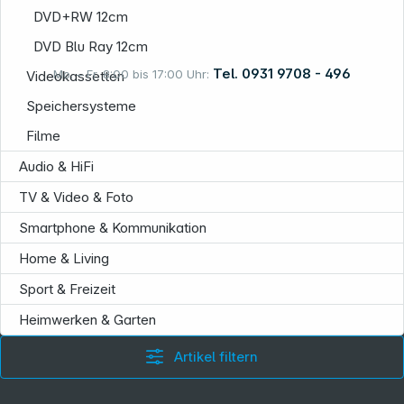
DVD+RW 12cm
DVD Blu Ray 12cm
Tel. 0931 9708 - 496
Mo. – Fr. 8:00 bis 17:00 Uhr:
Videokassetten
Speichersysteme
Filme
Rechtliches
Audio & HiFi
TV & Video & Foto
Smartphone & Kommunikation
Home & Living
Sport & Freizeit
Folgen Sie uns auf
Heimwerken & Garten
Artikel filtern