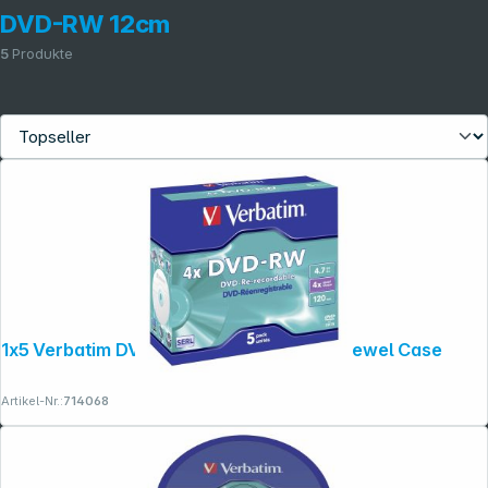
DVD-RW 12cm
5
Produkte
1x5 Verbatim DVD-RW 4,7GB 4x Speed, Jewel Case
Artikel-Nr.:
714068