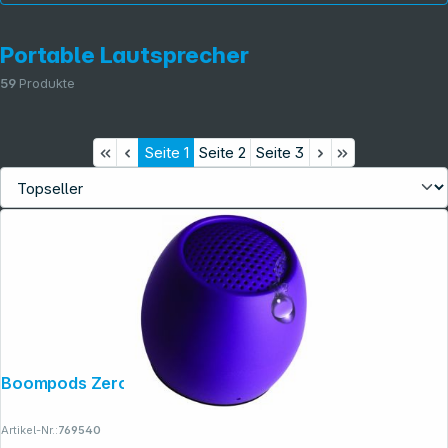
Portable Lautsprecher
59
Produkte
Seite
1
Seite
2
Seite
3
Informationen
Boompods Zero Purple
Artikel-Nr.:
769540