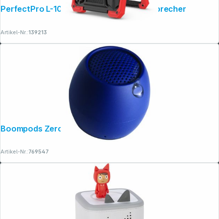
PerfectPro L-100 LED-Worklight + Lautsprecher
Artikel-Nr.:
139213
Folgen Sie uns auf
Boompods Zero Navy Blue
Artikel-Nr.:
769547