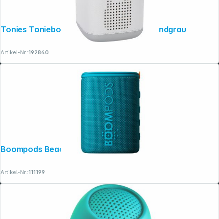
Tonies Toniebox 2 Classic Starterset mondgrau
Artikel-Nr.:
192840
Boompods Beachboom Ocean Blue
Artikel-Nr.:
111199