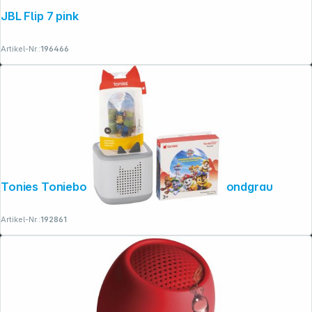
JBL Flip 7 pink
Artikel-Nr.:
196466
Tonies Toniebox 2 Full Play Starterset mondgrau
Artikel-Nr.:
192861