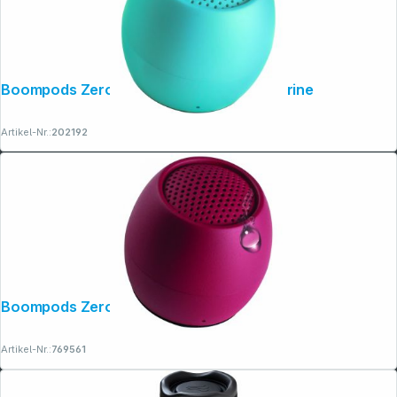
Boompods Zero Ocean Speaker Aquamarine
Artikel-Nr.:
202192
Boompods Zero Burgundy
Artikel-Nr.:
769561