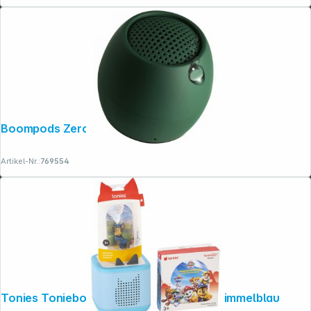
Boompods Zero Green
Artikel-Nr.:
769554
Tonies Toniebox 2 Full Play Starterset Himmelblau