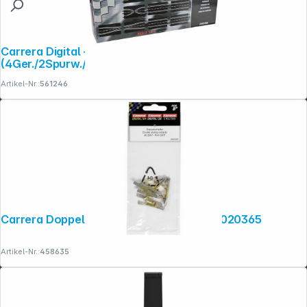
Carrera Digital + Evo. Ausbauset
(4Ger./2Spurw./2Eng./4Kur.)26956
Artikel-Nr.:
561246
Carrera Doppelschleifer (10) ab 2007 20020365
Artikel-Nr.:
458635