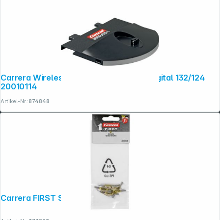
Carrera Wireless Einfachlade- schale Digital 132/124
Copyright © 2001 - 2026 dexxIT. Alle Rechte vorbehalten.
20010114
Artikel-Nr.:
874848
Carrera FIRST Schleifer 65508