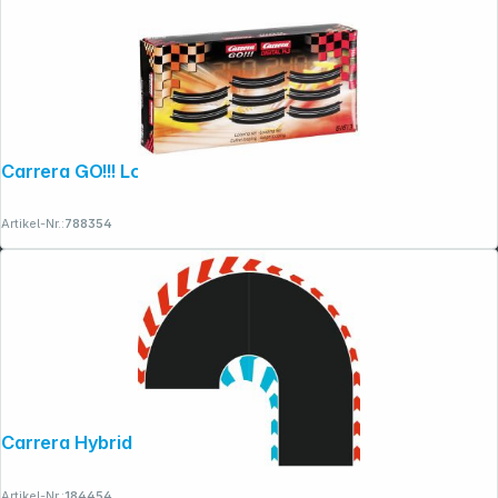
Carrera GO!!! Looping Set 61613
Artikel-Nr.:
788354
Carrera Hybrid Hairpin Curve 180° L/R
Artikel-Nr.:
184454