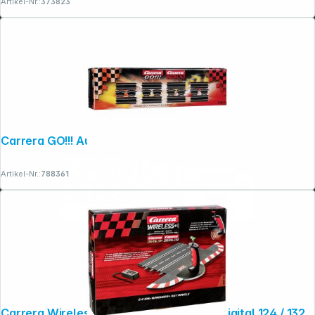
Artikel-Nr.:
373823
Carrera GO!!! Ausbauset 3 61614
Artikel-Nr.:
788361
Carrera Wireless+ 20010110 Set Single Digital 124 / 132