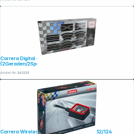
Carrera Digital + Evo. Ausbauset
(2Geraden/2Spurw./4Kurv.) 26953
Artikel-Nr.:
561225
Carrera Wireless 2.0 Empfänger Digital 132/124