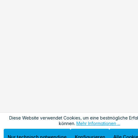
Diese Website verwendet Cookies, um eine bestmögliche Erfa
können.
Mehr Informationen ...
Nur technisch notwendige
Konfigurieren
Alle Cooki