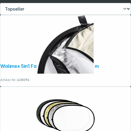
Walimex 5in1 Faltreflektor Set wavy, 56cm
Artikel-Nr.:
628096