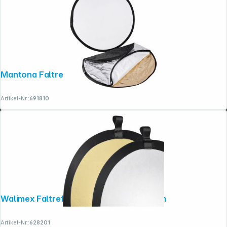
Mantona Faltreflektor 5in1 110cm
Artikel-Nr.:
691810
Walimex Faltreflektor gold/silber, Ø56cm
Artikel-Nr.:
628201