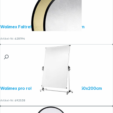
Walimex Faltreflektor gold/silber, Ø107cm
Artikel-Nr.:
628194
Walimex pro rollbares Reflektor- panel 150x200cm
Artikel-Nr.:
692538