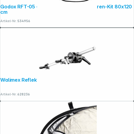
Godox RFT-05 - 5in1 Disc Kit Faltreflektoren-Kit 80x120
cm
Artikel-Nr.:
534956
Walimex Reflektorhalter 10-168cm
Artikel-Nr.:
628236