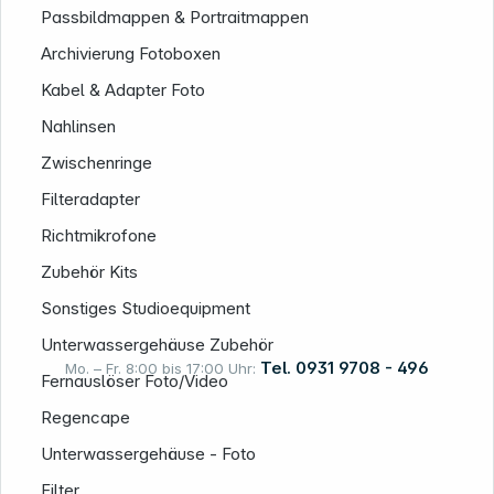
Passbildmappen & Portraitmappen
Archivierung Fotoboxen
Kabel & Adapter Foto
Nahlinsen
Zwischenringe
Filteradapter
Richtmikrofone
Zubehör Kits
Sonstiges Studioequipment
Unterwassergehäuse Zubehör
Tel. 0931 9708 - 496
Mo. – Fr. 8:00 bis 17:00 Uhr:
Fernauslöser Foto/Video
Regencape
Rechtliches
Unterwassergehäuse - Foto
Filter