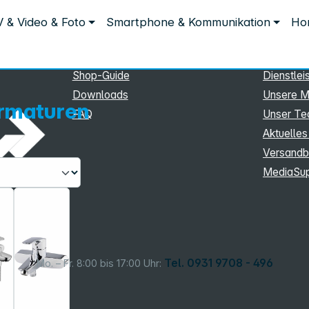
Service
Inform
 & Video & Foto
Smartphone & Kommunikation
Hom
Service
Unterne
eSupport
Sortiment
Shop-Guide
Dienstlei
Downloads
Unsere M
rmaturen
FAQ
Unser T
Aktuelles
Versandb
MediaSu
Tel. 0931 9708 - 496
Mo. – Fr. 8:00 bis 17:00 Uhr: