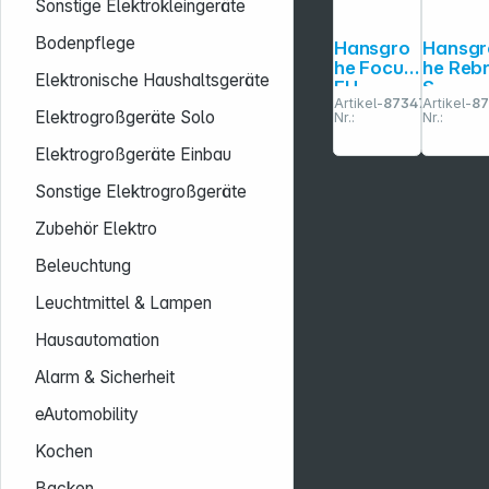
Sonstige Elektrokleingeräte
Bodenpflege
Hansgro
Hansgr
he Focus
he Rebr
Elektronische Haushaltsgeräte
EH-
S
Artikel-
873476
Artikel-
8
Wannen
Einhebe
Elektrogroßgeräte Solo
Nr.:
Nr.:
mischer
Wanne
Aufputz
mische
Elektrogroßgeräte Einbau
DN 15
Aufput
chrom
chrom
Sonstige Elektrogroßgeräte
Zubehör Elektro
Beleuchtung
Leuchtmittel & Lampen
Hausautomation
Alarm & Sicherheit
eAutomobility
Kochen
Backen