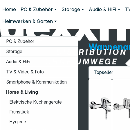
Distribution ohne Umwege
Home
PC & Zubehör
Storage
Audio & HiFi
TV
Home & Living
Badarmaturen
Wannenarmaturen
Wannenarmaturen
Heimwerken & Garten
PC & Zubehör
Wannena
Storage
Audio & HiFi
TV & Video & Foto
Service-Hotline:
Smartphone & Kommunikation
+49 931 9708–496
Home & Living
Mo. - Fr.: 08:00 - 17:00 Uhr
Elektrische Küchengeräte
Frühstück
Hygiene