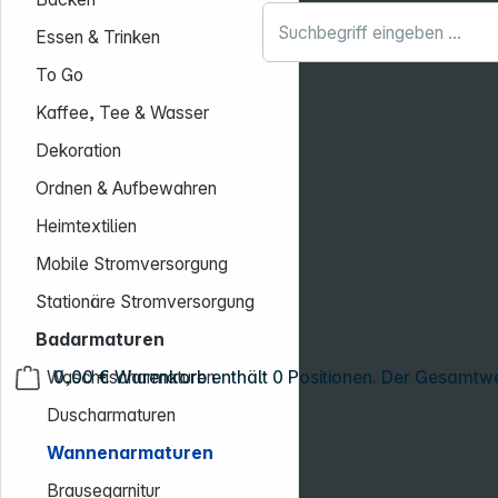
Essen & Trinken
To Go
Kaffee, Tee & Wasser
Dekoration
Ordnen & Aufbewahren
Heimtextilien
Mobile Stromversorgung
Stationäre Stromversorgung
Badarmaturen
0,00 €
Warenkorb enthält 0 Positionen. Der Gesamtwe
Waschtischarmaturen
Duscharmaturen
Wannenarmaturen
Brausegarnitur