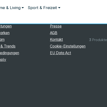
ationen
Rechtliches
e & Living
Sport & Freizeit
hmen
Impressum
Datenschutz
stungen
Presse
arken
AGB
eam
Kontakt
3
Produkte
 & Trends
Cookie‑Einstellungen
edingungen
EU Data Act
pply