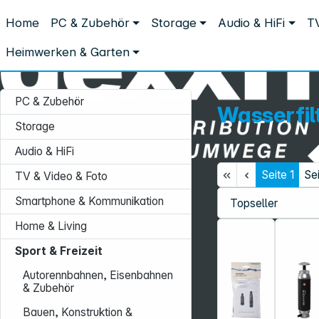
Distribution ohne Umwege
Home
PC & Zubehör
Storage
Audio & HiFi
TV
Sport & Freizeit
Outdoor
Wasserfilter
Wasserfilter
Heimwerken & Garten
PC & Zubehör
Wasserfil
Storage
Audio & HiFi
Seite
1
Se
TV & Video & Foto
Service-Hotline:
Smartphone & Kommunikation
+49 931 9708–496
Home & Living
Mo. - Fr.: 08:00 - 17:00 Uhr
Sport & Freizeit
Autorennbahnen, Eisenbahnen
& Zubehör
Bauen, Konstruktion &