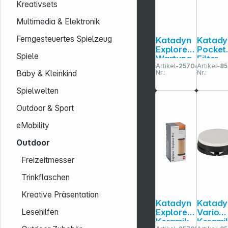
Kreativsets
Multimedia & Elektronik
Ferngesteuertes Spielzeug
Katadyn
Katady
Explorer
Pocket
Spiele
Wartung
Filter
Artikel-
257065
Artikel-
85
sset
Wasserf
Baby & Kleinkind
Nr.:
Nr.:
ter
Spielwelten
Outdoor & Sport
eMobility
Outdoor
Freizeitmesser
Trinkflaschen
Kreative Präsentation
Katadyn
Katady
Explorer
Vario
Lesehilfen
Keramik
Kerami