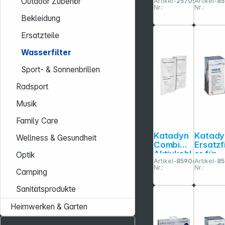
Outdoor Zubehör
Artikel-
257051
Artikel-
85
Ersatzele
Ersatz-
Nr.:
Nr.:
ment
vorfilte
Bekleidung
cheibe
Ersatzteile
Wasserfilter
Sport- & Sonnenbrillen
Radsport
Musik
Family Care
Katadyn
Katady
Wellness & Gesundheit
Combi
Ersatzfi
Aktivkohl
er für
Optik
Artikel-
859063
Artikel-
8
e
Vario
Nr.:
Nr.:
Nachfüll
Wasserf
Camping
pack 2
ter
Sanitätsprodukte
Stk.
Heimwerken & Garten