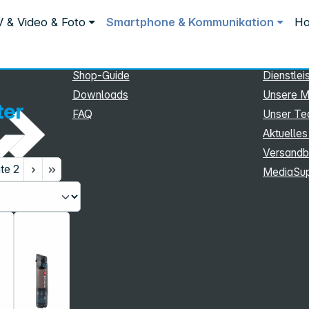
Service
Inform
 & Video & Foto
Smartphone & Kommunikation
Ho
Service
Unterne
eSupport
Sortiment
Shop-Guide
Dienstlei
Downloads
Unsere M
ter
FAQ
Unser T
Aktuelles
Versandb
ite
2
MediaSu