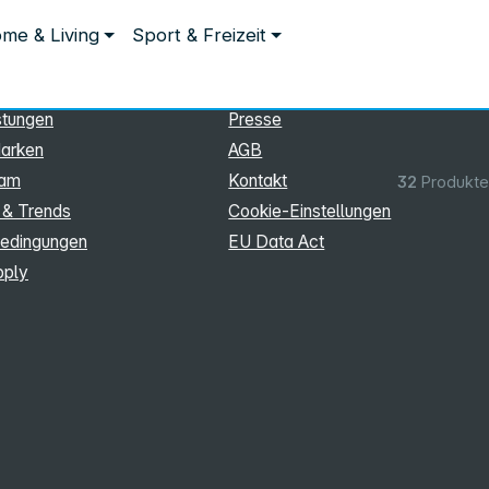
ationen
Rechtliches
me & Living
Sport & Freizeit
hmen
Impressum
Datenschutz
stungen
Presse
arken
AGB
eam
Kontakt
32
Produkte
 & Trends
Cookie‑Einstellungen
edingungen
EU Data Act
pply