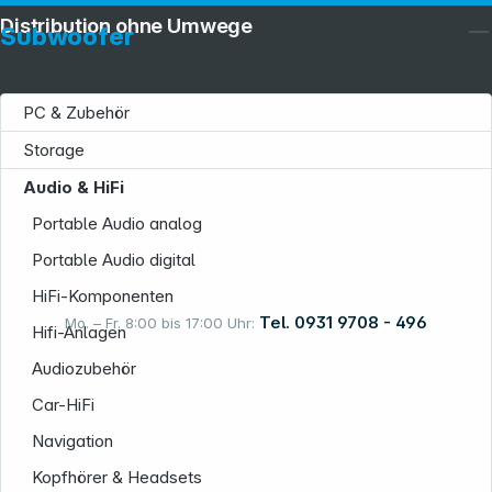
Distribution ohne Umwege
Subwoofer
PC & Zubehör
Storage
Service
Audio & HiFi
Portable Audio analog
Portable Audio digital
Informationen
HiFi-Komponenten
Tel. 0931 9708 - 496
Mo. – Fr. 8:00 bis 17:00 Uhr:
Hifi-Anlagen
Audiozubehör
Rechtliches
Car-HiFi
Navigation
Kopfhörer & Headsets