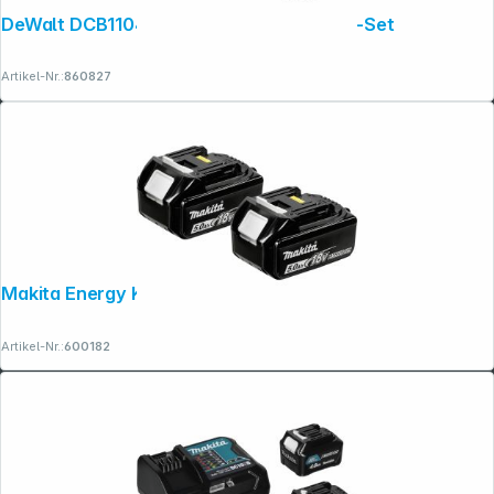
DeWalt DCB1104P2-QW 2x 18V 5Ah Akku-Set
Artikel-Nr.:
860827
Makita Energy Kit 197288-2 2x BL1850B
Artikel-Nr.:
600182