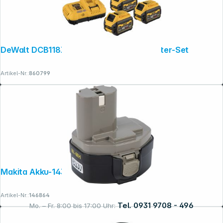
DeWalt DCB118X3-QW 3x 54V Akku-Starter-Set
Artikel-Nr.:
860799
Makita Akku-1434 NI-MH 14,4V 2,5Ah
Artikel-Nr.:
146864
Tel. 0931 9708 - 496
Mo. – Fr. 8:00 bis 17:00 Uhr: