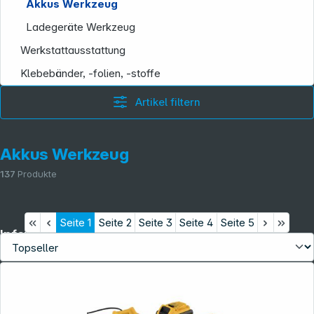
Akkus Werkzeug
Ladegeräte Werkzeug
Werkstattausstattung
Klebebänder, -folien, -stoffe
Artikel filtern
Akkus Werkzeug
137
Produkte
Seite
1
Seite
2
Seite
3
Seite
4
Seite
5
Informationen