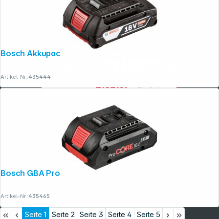
Bosch Akkupack GBA 18V 2,0 Ah
Artikel-Nr.:
435444
Bosch GBA ProCORE 18V 4,0 Ah
Artikel-Nr.:
435465
Seite
1
Seite
2
Seite
3
Seite
4
Seite
5