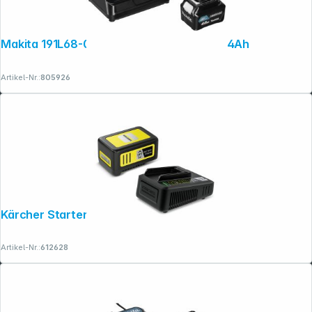
Makita 191L68-0 Power Source Kit Li 12V 4Ah
Artikel-Nr.:
805926
Kärcher Starter Kit Battery Power 18/50
Artikel-Nr.:
612628