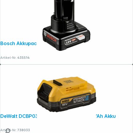
Bosch Akkupack GBA 12V 6,0 Ah
Artikel-Nr.:
435514
DeWalt DCBP034-XJ Powerstack 18V 1,7Ah Akku
Artikel-Nr.:
738033