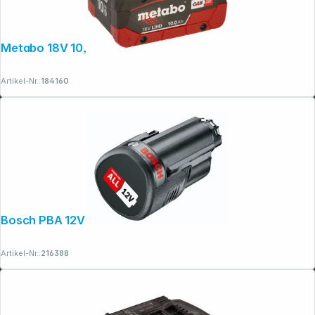
Metabo 18V 10,0Ah LiHD Akku-Pack
Artikel-Nr.:
184160
Bosch PBA 12V 2.0 Ah O-B Akkupack
Artikel-Nr.:
216388