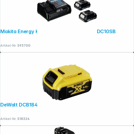
Makita Energy Kit 197658-5 2x BL1021B + DC10SB
Artikel-Nr.:
593700
DeWalt DCB184-XJ Akku 18V / 5,0 Ah
Artikel-Nr.:
518324