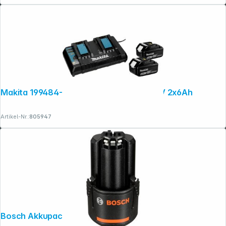
Makita 199484-8 Power Source Kit Li 18V 2x6Ah
Folgen Sie uns auf
Artikel-Nr.:
805947
Bosch Akkupack GBA 12V 2,0 Ah