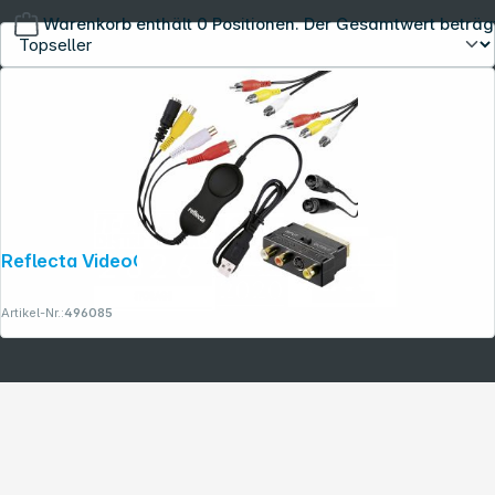
Warenkorb enthält 0 Positionen. Der Gesamtwert beträg
Copyright © 2001 - 2026 dexxIT. Alle Rechte vorbehalten.
Reflecta VideoCapture Set USB
Artikel-Nr.:
496085