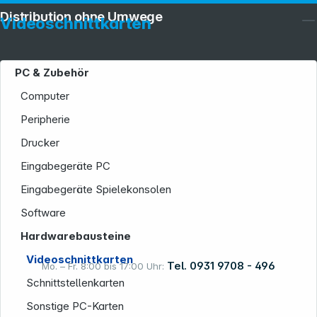
Distribution ohne Umwege
Videoschnittkarten
PC & Zubehör
Computer
Service
Peripherie
Drucker
Eingabegeräte PC
Eingabegeräte Spielekonsolen
Software
Informationen
Hardwarebausteine
Videoschnittkarten
Tel. 0931 9708 - 496
Mo. – Fr. 8:00 bis 17:00 Uhr:
Schnittstellenkarten
Sonstige PC-Karten