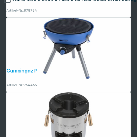
Artikel-Nr.:
878754
Campingaz Party Grill 400 CV
Artikel-Nr.:
764465
Copyright © 2001 - 2026 dexxIT. Alle Rechte vorbehalten.