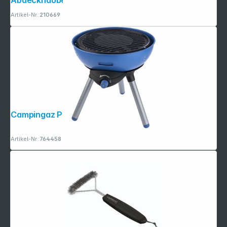
Artikel-Nr.:
210669
Campingaz Party Grill 200 CV
Artikel-Nr.:
764458