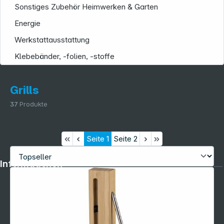
Sonstiges Zubehör Heimwerken & Garten
Energie
Werkstattausstattung
Klebebänder, -folien, -stoffe
Grills
37
Produkte
Seite
1
Seite
2
Informationen