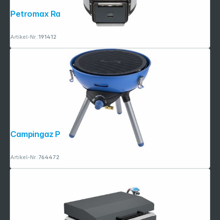
Petromax Raketenofen rf33
Artikel-Nr.:
191412
Campingaz Party Grill 400 R
Artikel-Nr.:
764472