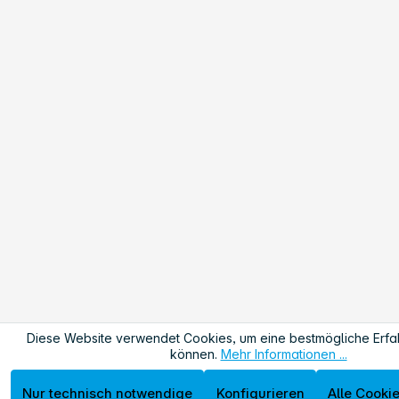
Diese Website verwendet Cookies, um eine bestmögliche Erfa
können.
Mehr Informationen ...
Nur technisch notwendige
Konfigurieren
Alle Cooki