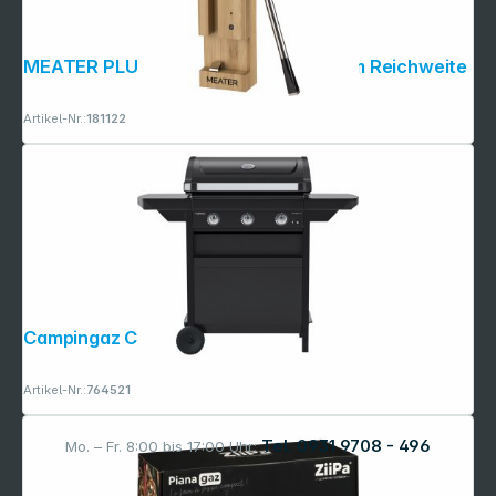
MEATER PLUS BBQ Thermometer, 50m Reichweite
Artikel-Nr.:
181122
Campingaz Compact 3 L
Artikel-Nr.:
764521
Tel. 0931 9708 - 496
Mo. – Fr. 8:00 bis 17:00 Uhr: