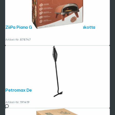
ZiiPa Piana Gas-Pizzaofen Farbe Terrakotta
Artikel-Nr.:
878747
Petromax Deckelheber für Feuertopf
Artikel-Nr.:
191419