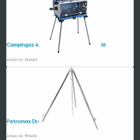
Campingaz 400 SGR Koffergasgrillgerät
Folgen Sie uns auf
Artikel-Nr.:
764563
Petromax Dreibein
Artikel-Nr.:
191405