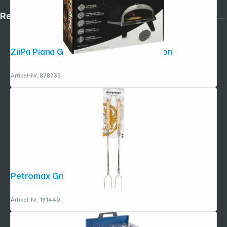
Rechtliches
ZiiPa Piana Gas-Pizzaofen Farbe Karbon
Artikel-Nr.:
878733
Petromax Grillspieße 2er Set
Artikel-Nr.:
191440