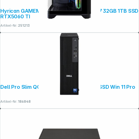
Hyrican GAMEMAX Hype-M 7917 Ryzen 7 32GB 1TB SSD
RTX5060 TI
Copyright © 2001 - 2026 dexxIT. Alle Rechte vorbehalten.
Artikel-Nr.:
251213
Dell Pro Slim QCS1250 CU5 16GB 512GB SSD Win 11 Pro
Artikel-Nr.:
186848