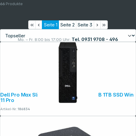
66
Produkte
Seite
1
Seite
2
Seite
3
Tel. 0931 9708 - 496
Mo. – Fr. 8:00 bis 17:00 Uhr:
Rechtliches
Dell Pro Max Slim FCS1250 Slim CU7 32GB 1TB SSD Win
11 Pro
Artikel-Nr.:
186834