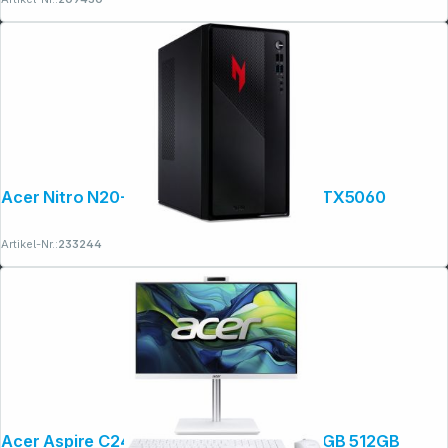
Acer Nitro N20-101 Core 5 16GB 512GB RTX5060
Artikel-Nr.:
233244
Acer Aspire C24-1 60,45cm (23,8") Ci3 8GB 512GB