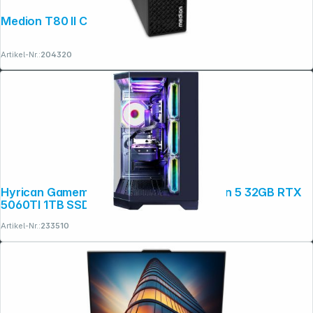
Medion T80 II CI5 32GB 1TB SSD Win 11
Artikel-Nr.:
204320
Hyrican Gamemax Hype-A BK 7570 Ryzen 5 32GB RTX
5060TI 1TB SSD
Artikel-Nr.:
233510