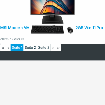
MSI Modern AM273QP 27" (69cm) CU7 32GB Win 11 Pro
Artikel-Nr.:
250548
Seite
1
Seite
2
Seite
3