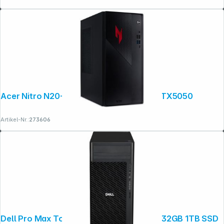
Acer Nitro N20-101 Core 5 16GB 512GB RTX5050
Artikel-Nr.:
273606
Dell Pro Max Tower 3YNBD Core Ultra 9 32GB 1TB SSD