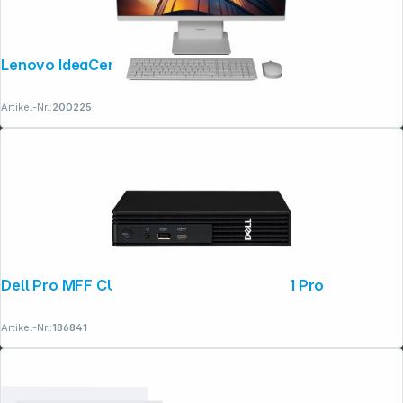
Lenovo IdeaCentre AIO 27IRH9
Artikel-Nr.:
200225
Dell Pro MFF CU5 16GB 512GB SSD Win 11 Pro
Artikel-Nr.:
186841