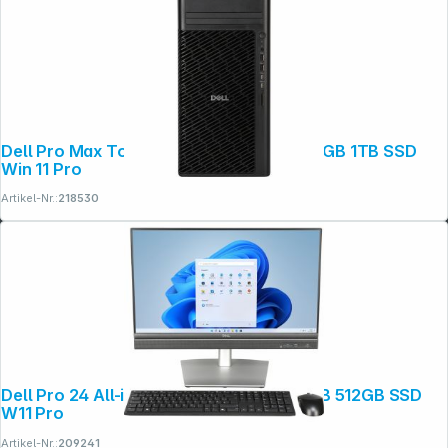
Dell Pro Max Tower T2 FCT2250 CU7 32GB 1TB SSD
Win 11 Pro
Artikel-Nr.:
218530
Dell Pro 24 All-in-One QC24251 CU5 16GB 512GB SSD
W11 Pro
Artikel-Nr.:
209241