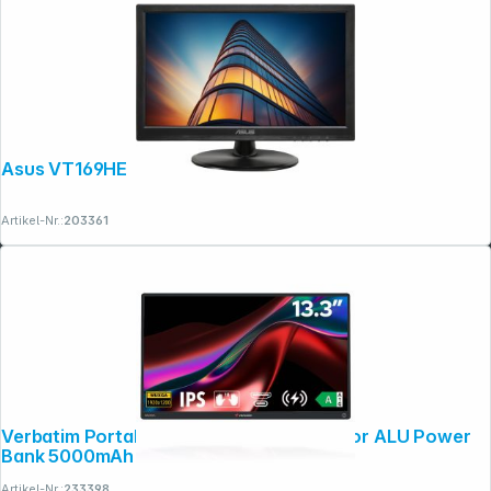
Asus VT169HE
Artikel-Nr.:
203361
Verbatim Portable WUXGA Touch Monitor ALU Power
Bank 5000mAh
Artikel-Nr.:
233398