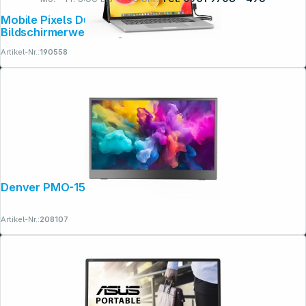
Mobile Pixels Duex Float 2 Pro 16"
Bildschirmerweiterung
Rechtliches
Artikel-Nr.:
190558
Denver PMO-15604
Artikel-Nr.:
208107