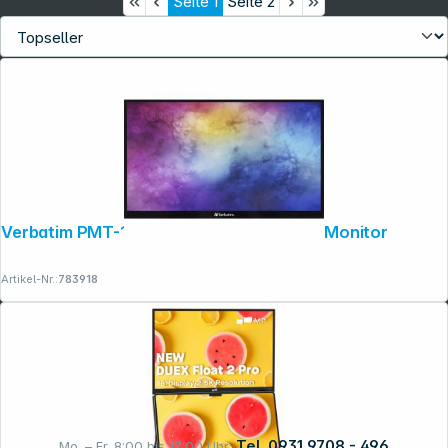
Seite
1
Seite
2
Verbatim PMT-15 Portable Touchscreen Monitor
Artikel-Nr.:
783918
Tel. 0931 9708 - 496
Mo. – Fr. 8:00 bis 17:00 Uhr: