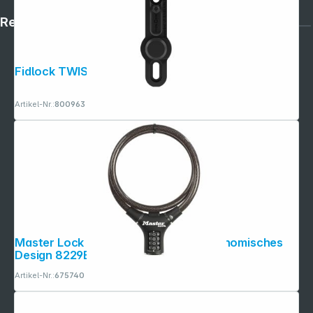
Rechtliches
Fidlock TWIST bike base
Artikel-Nr.:
800963
Master Lock Kabelschloss 12mm ergonomisches
Design 8229EURDPRO
Artikel-Nr.:
675740