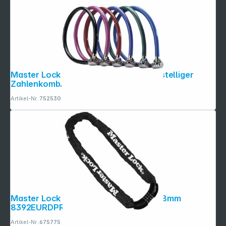
Master Lock Seilschl. aus Stahl mit 3-stelliger
Zahlenkomb. 8631
Artikel-Nr.:
752530
Master Lock Ketten aus gehärt. Stahl 8mm
8392EURDPRO
Artikel-Nr.:
675775