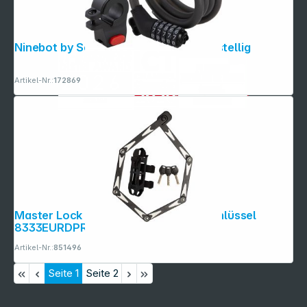
Ninebot by Segway Zahlenschloss 5-stellig
Artikel-Nr.:
172869
Master Lock Faltschloss (VdS) mit Schlüssel
8333EURDPRO
Artikel-Nr.:
851496
Seite
1
Seite
2