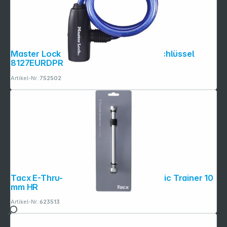
Master Lock Spiralkab. 1,80m inkl. 2 Schlüssel
8127EURDPRO
Artikel-Nr.:
752502
Tacx E-Thru-Trainer-Achsen für Classic Trainer 10
mm HR
Artikel-Nr.:
623513