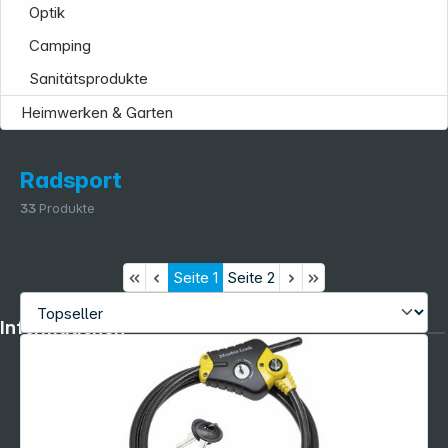
Optik
Camping
Sanitätsprodukte
Heimwerken & Garten
Radsport
33
Produkte
Seite
1
Seite
2
Informationen