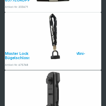
Artikel-Nr.:
233671
Master Lock Kette aus Stahl 10mm m. Mini-
Bügelschloss 8234EURDPRO
Artikel-Nr.:
675768