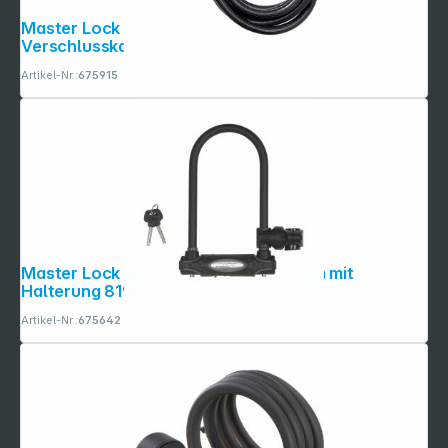
Master Lock verstellbares Python
Verschlusskabel 8mm 8418EURD
Artikel-Nr.:
675915
Master Lock Bügelschloss Stahl 13mm mit
Halterung 8195EURDPRO
Artikel-Nr.:
675642