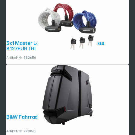
3x1 Master Lock 8mm Spiralkabelschloss
8127EURTRI
Folgen Sie uns auf
Artikel-Nr.:
682656
B&W Fahrradbox 2.0
Artikel-Nr.:
728065