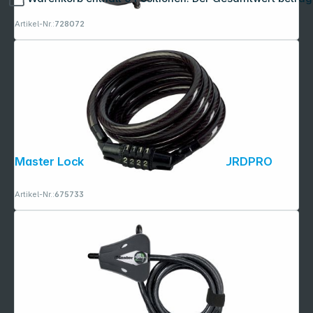
Artikel-Nr.:
728072
Master Lock Spiralkabel 120cm 8143EURDPRO
Artikel-Nr.:
675733
Copyright © 2001 - 2026 dexxIT. Alle Rechte vorbehalten.