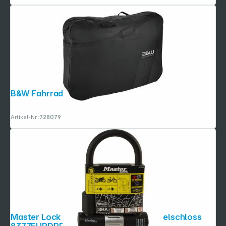
B&W Fahrradsack
Artikel-Nr.:
728079
Master Lock High Security U Lock Bügelschloss
8377EURDPRO