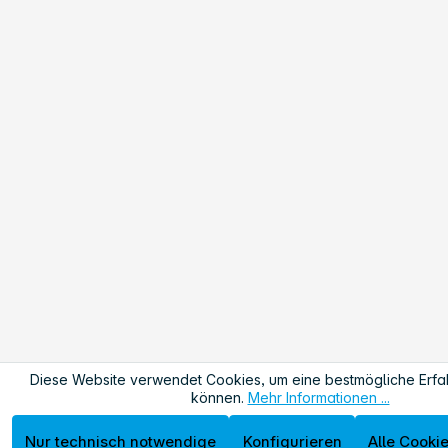
Diese Website verwendet Cookies, um eine bestmögliche Erfa
können.
Mehr Informationen ...
Nur technisch notwendige
Konfigurieren
Alle Cooki