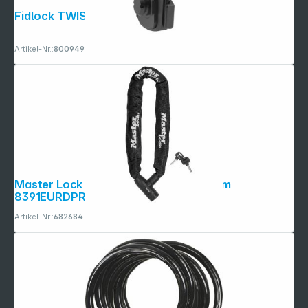
Fidlock TWIST tex base multi
Artikel-Nr.:
800949
Master Lock Kettenschloss 0,9m x 8mm
8391EURDPRO
Artikel-Nr.:
682684