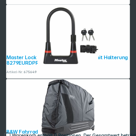
Master Lock Bügelschloss aus Stahl mit Halterung
8279EURDPRO
Artikel-Nr.:
675649
B&W Fahrradtasche 2.0
Warenkorb enthält 0 Positionen. Der Gesamtwert beträg