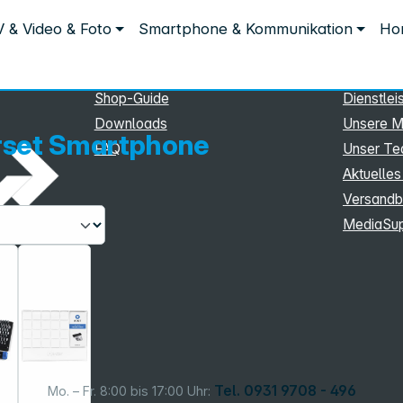
Service
Inform
 & Video & Foto
Smartphone & Kommunikation
Hom
tphone
Service
Unterne
eSupport
Sortiment
Shop-Guide
Dienstlei
Downloads
Unsere M
rset Smartphone
FAQ
Unser T
Aktuelles
Versandb
MediaSu
Tel. 0931 9708 - 496
Mo. – Fr. 8:00 bis 17:00 Uhr: