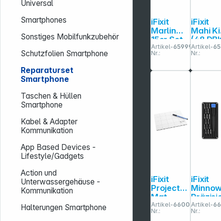
Universal
Smartphones
iFixit
iFixit
Marlin
Mahi Ki
Sonstiges Mobilfunkzubehör
15er Set
(48 DB
Artikel-
659997
Artikel-
65
Präzision
Präzisi
Schutzfolien Smartphone
Nr.:
Nr.:
s-
s-Bit-S
Schraube
Reparaturset
ndreher
Smartphone
Taschen & Hüllen
Smartphone
Kabel & Adapter
Kommunikation
App Based Devices -
Lifestyle/Gadgets
Action und
iFixit
iFixit
Unterwassergehäuse -
Project
Minno
Kommunikation
Mat
Präzisi
Artikel-
660018
Artikel-
6
Magnetis
s-Bit-S
Halterungen Smartphone
Nr.:
Nr.:
che