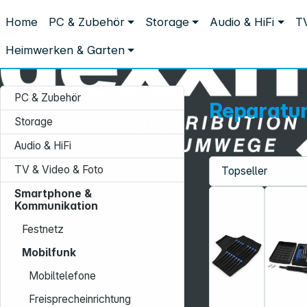
Distribution ohne Umwege
Home
PC & Zubehör
Storage
Audio & HiFi
TV
Smartphone & Kommunikation
Mobilfunk
Reparaturset Smar
Reparaturset Smartphone
Heimwerken & Garten
PC & Zubehör
Reparatu
Storage
Audio & HiFi
TV & Video & Foto
Service-Hotline:
Smartphone &
+49 931 9708–496
Kommunikation
Mo. - Fr.: 08:00 - 17:00 Uhr
Festnetz
Mobilfunk
Mobiltelefone
Freisprecheinrichtung