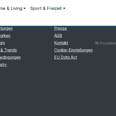
ationen
Rechtliches
e & Living
Sport & Freizeit
hmen
Impressum
Datenschutz
stungen
Presse
arken
AGB
eam
Kontakt
15
Produkte
 & Trends
Cookie‑Einstellungen
edingungen
EU Data Act
pply