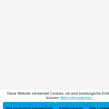
Diese Website verwendet Cookies, um eine bestmögliche Erfa
können.
Mehr Informationen ...
Nur technisch notwendige
Konfigurieren
Alle Cooki