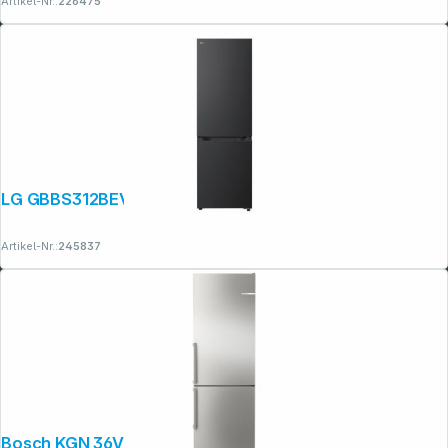
Artikel-Nr.:
226475
LG GBBS312BEV schwarz
Artikel-Nr.:
245837
Bosch KGN 36VICT