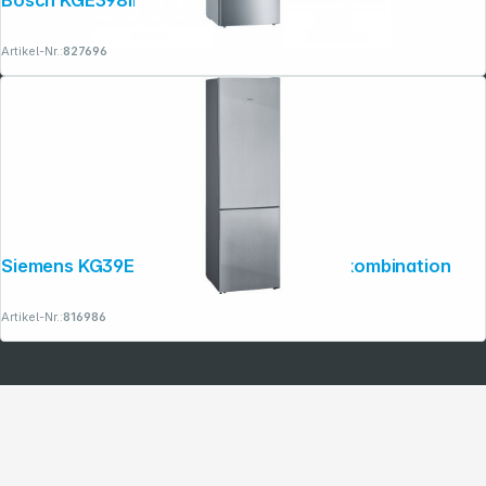
Bosch KGE398IBP
Artikel-Nr.:
827696
Siemens KG39E8IBA Stand-Kühl-Gefrierkombination
Artikel-Nr.:
816986