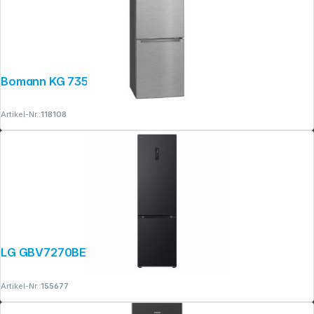
Bomann KG 7359 ix-look
Artikel-Nr.:
118108
LG GBV7270BEV schwarz
Artikel-Nr.:
155677