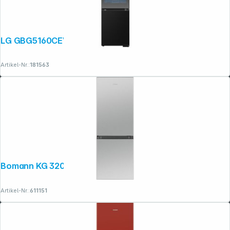
LG GBG5160CEV Black Steel
Artikel-Nr.:
181563
Bomann KG 320.2 ix-look
Artikel-Nr.:
611151