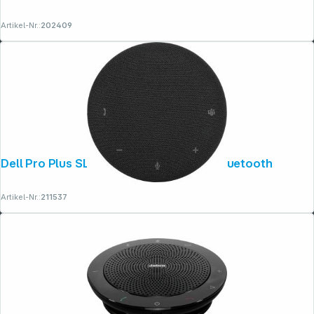
Artikel-Nr.:
202409
Dell Pro Plus SL525 Freisprechtelefon Bluetooth
Artikel-Nr.:
211537