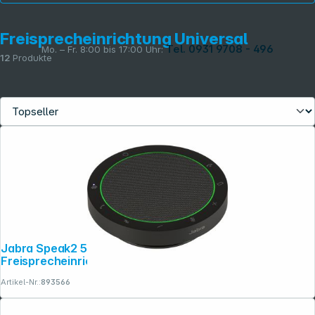
Freisprecheinrichtung Universal
Tel. 0931 9708 - 496
Mo. – Fr. 8:00 bis 17:00 Uhr:
12
Produkte
Rechtliches
Jabra Speak2 55 MS USB-A / USB-C
Freisprecheinrichtung Bluetooth
Artikel-Nr.:
893566