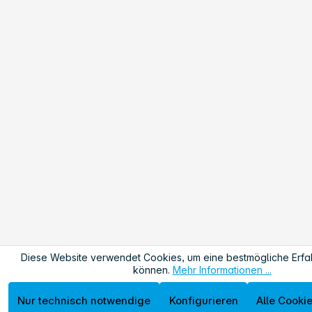
Diese Website verwendet Cookies, um eine bestmögliche Erfa
können.
Mehr Informationen ...
Nur technisch notwendige
Konfigurieren
Alle Cooki