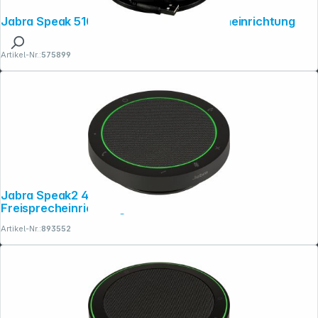
Jabra Speak 510 Universal BT Freisprecheinrichtung
Artikel-Nr.:
575899
Jabra Speak2 40 UC USB-A / USB-C
Freisprecheinrichtung
Artikel-Nr.:
893552