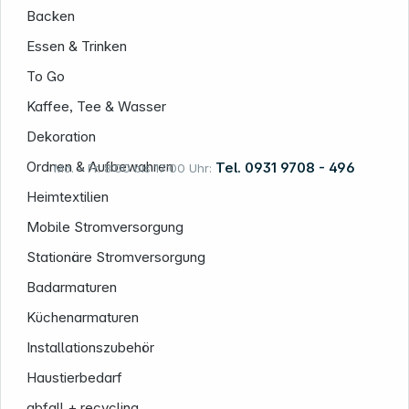
Backen
Essen & Trinken
To Go
Kaffee, Tee & Wasser
Dekoration
Ordnen & Aufbewahren
Tel. 0931 9708 - 496
Mo. – Fr. 8:00 bis 17:00 Uhr:
Heimtextilien
Mobile Stromversorgung
Rechtliches
Stationäre Stromversorgung
Badarmaturen
Küchenarmaturen
Installationszubehör
Haustierbedarf
abfall + recycling