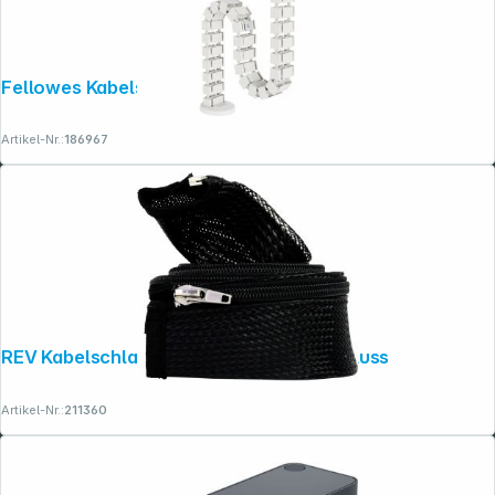
Copyright © 2001 - 2026 dexxIT. Alle Rechte vorbehalten.
Fellowes Kabelschlange weiß
Artikel-Nr.:
186967
REV Kabelschlauch 1,5 m mit Reißverschluss
Artikel-Nr.:
211360