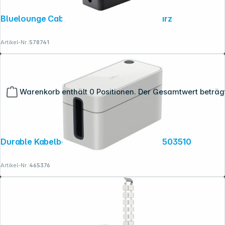
Bluelounge CableBox Mini Station schwarz
Artikel-Nr.:
578741
Warenkorb enthält 0 Positionen. Der Gesamtwert beträg
Durable Kabelbox CAVOLINE BOX S grau 503510
Artikel-Nr.:
465376