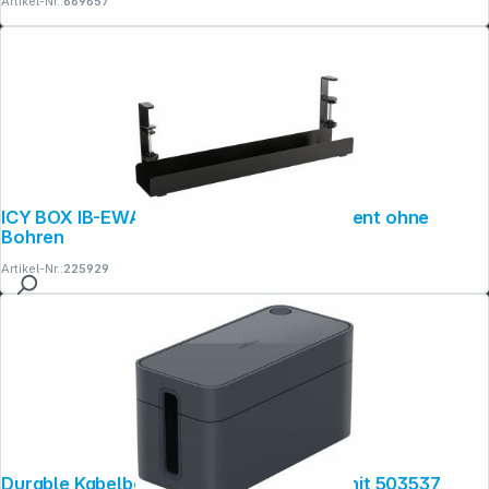
Artikel-Nr.:
669657
ICY BOX IB-EWA101B-CM Kabelmanagement ohne
Bohren
Artikel-Nr.:
225929
Durable Kabelbox CAVOLINE BOX S graphit 503537