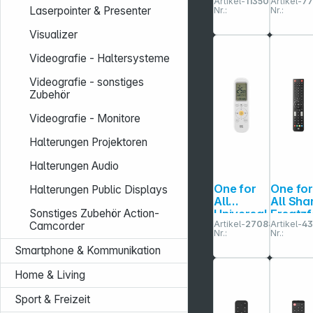
Artikel-
113502
Artikel-
77
nbedienu
Univers
Laserpointer & Presenter
Nr.:
Nr.:
ng
fernbe
nung
Visualizer
URC 79
Videografie - Haltersysteme
Videografie - sonstiges
Zubehör
Videografie - Monitore
Halterungen Projektoren
Halterungen Audio
One for
One fo
Halterungen Public Displays
All
All Sha
Universal
Ersatzf
Sonstiges Zubehör Action-
Artikel-
270883
Artikel-
4
A/C
nbedie
Camcorder
Nr.:
Nr.:
Klimaanl
ng URC
Smartphone & Kommunikation
age
1921
Remote
Home & Living
URC 1045
Sport & Freizeit