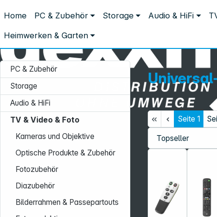
Distribution ohne Umwege
Home
PC & Zubehör
Storage
Audio & HiFi
TV
TV & Video & Foto
Videozubehör
Universal-Fernbedienunge
Universal-Fernbedienungen
Heimwerken & Garten
PC & Zubehör
Universa
Storage
Audio & HiFi
Seite
1
Se
TV & Video & Foto
Service-Hotline:
Kameras und Objektive
+49 931 9708–496
Optische Produkte & Zubehör
Mo. - Fr.: 08:00 - 17:00 Uhr
Fotozubehör
Diazubehör
Bilderrahmen & Passepartouts