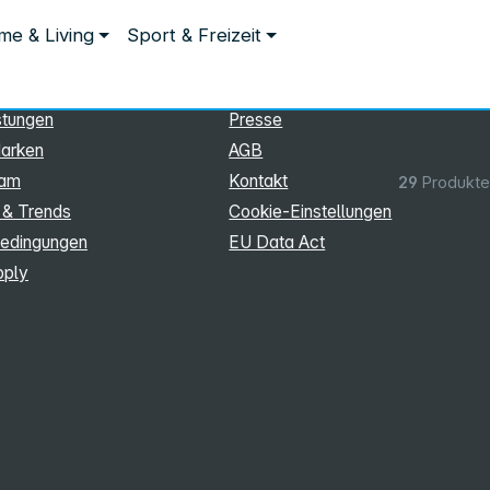
ationen
Rechtliches
e & Living
Sport & Freizeit
hmen
Impressum
Datenschutz
stungen
Presse
arken
AGB
eam
Kontakt
29
Produkte
 & Trends
Cookie‑Einstellungen
edingungen
EU Data Act
pply