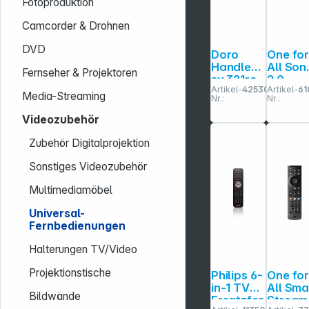
Fotoproduktion
Camcorder & Drohnen
DVD
Doro
One fo
HandleEa
All Son
Fernseher & Projektoren
sy 321rc
2.0
Artikel-
425308
Artikel-
61
Ersatzf
Media-Streaming
Nr.:
Nr.:
nbedie
ng URC
Videozubehör
4912
Zubehör Digitalprojektion
Sonstiges Videozubehör
Multimediamöbel
Universal-
Fernbedienungen
Halterungen TV/Video
Projektionstische
Philips 6-
One fo
in-1 TV
All Sma
Bildwände
Ersatzfer
Stream