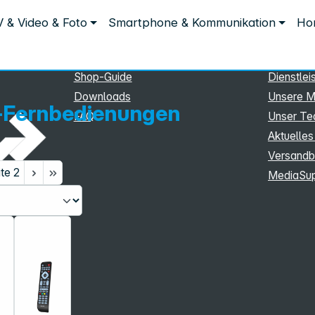
Service
Inform
 & Video & Foto
Smartphone & Kommunikation
Hom
n
Service
Unterne
eSupport
Sortiment
Shop-Guide
Dienstlei
Downloads
Unsere M
l-Fernbedienungen
FAQ
Unser T
Aktuelles
Versandb
ite
2
MediaSu