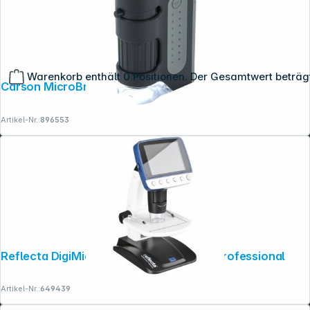
Warenkorb enthält 0 Positionen. Der Gesamtwert beträg
Carson MicroBrite plus
Artikel-Nr.:
896553
Reflecta DigiMicroscope LCD 500fach Professional
Artikel-Nr.:
649439