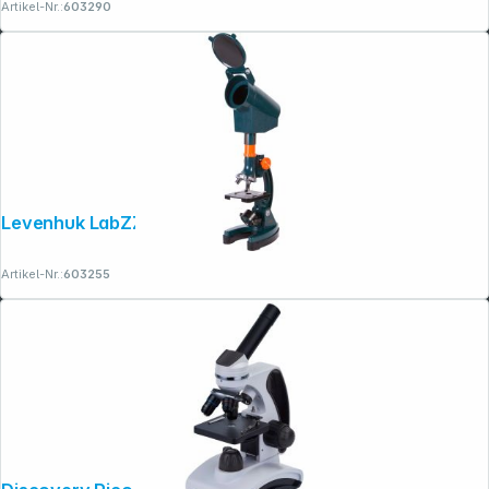
Artikel-Nr.:
603290
Levenhuk LabZZ M3
Artikel-Nr.:
603255