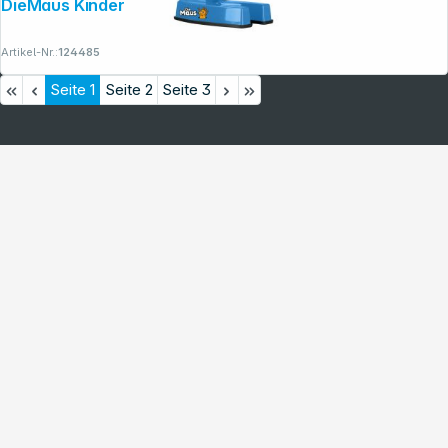
DieMaus Kindermikroskop-Set mit Koffer
Artikel-Nr.:
124485
Seite
1
Seite
2
Seite
3