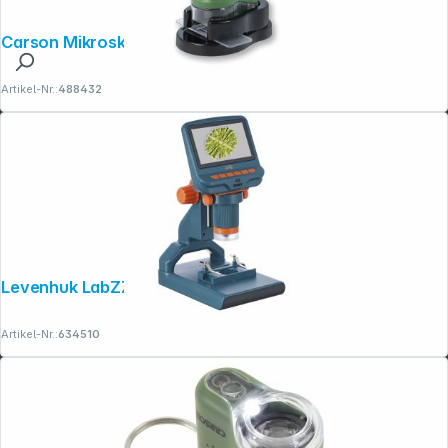
Carson Mikroskop mit LED 20-40 fach
Artikel-Nr.:
488432
Levenhuk LabZZ DM200
Artikel-Nr.:
634510