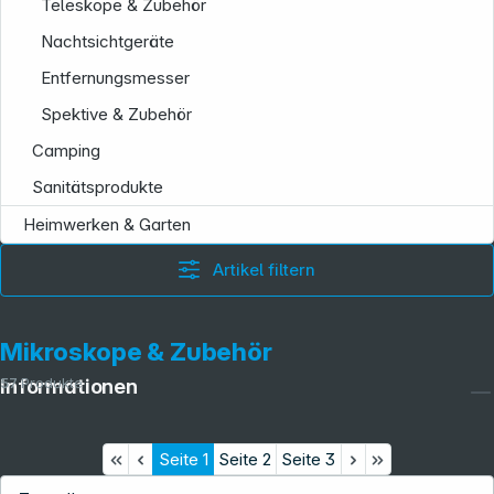
Teleskope & Zubehör
Nachtsichtgeräte
Entfernungsmesser
Spektive & Zubehör
Camping
Sanitätsprodukte
Heimwerken & Garten
Artikel filtern
Mikroskope & Zubehör
57
Produkte
Informationen
Seite
1
Seite
2
Seite
3