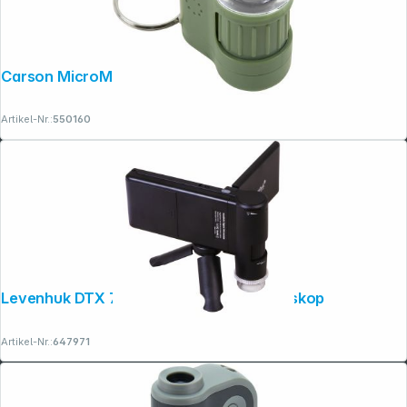
Carson MicroMini grün
Artikel-Nr.:
550160
Levenhuk DTX 700 mobil digitales Mikroskop
Artikel-Nr.:
647971