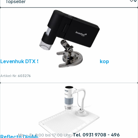
Levenhuk DTX 500 Mobi digitales Mikroskop
Artikel-Nr.:
603276
Tel. 0931 9708 - 496
Mo. – Fr. 8:00 bis 17:00 Uhr:
Reflecta DigiMicroscope Flex