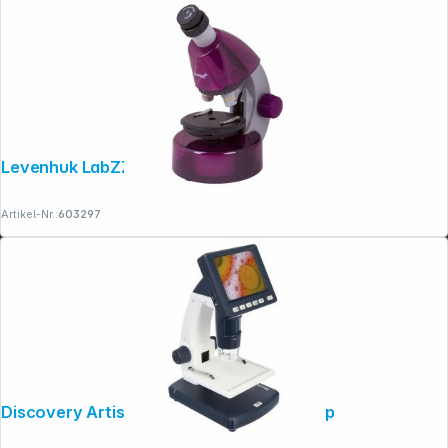
Copyright © 2001 - 2026 dexxIT. Alle Rechte vorbehalten.
Levenhuk LabZZ M101 amethyst DE
Artikel-Nr.:
603297
Discovery Artisan 128 digitales Mikroskop