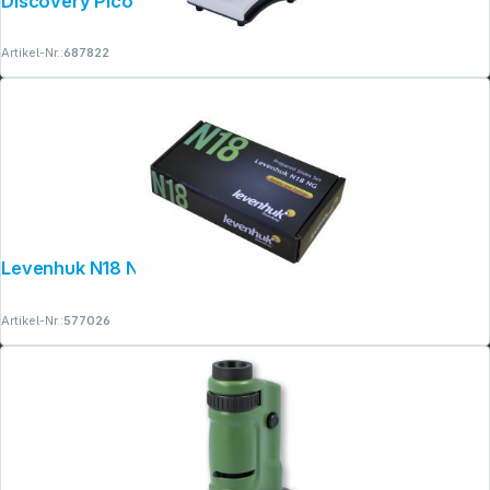
Discovery Pico Polar Mikroskop
Artikel-Nr.:
687822
Levenhuk N18 NG Objektträger Set
Artikel-Nr.:
577026