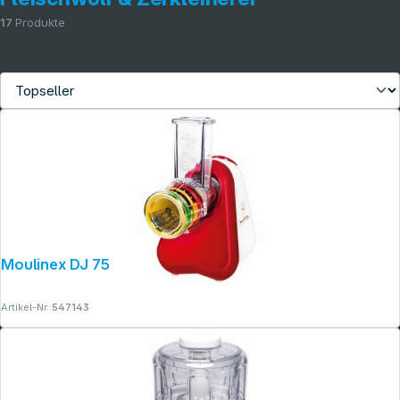
17
Produkte
Moulinex DJ 756 G Fresh Express Plus
Artikel-Nr.:
547143