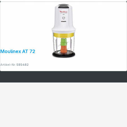
Moulinex AT 7231 Multi Moulinette 6-in-1
Artikel-Nr.:
585482