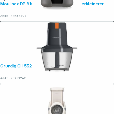
Moulinex DP 8108 Moulinette Ultimate Zerkleinerer
Artikel-Nr.:
464802
Grundig CH 5320
Artikel-Nr.:
259242