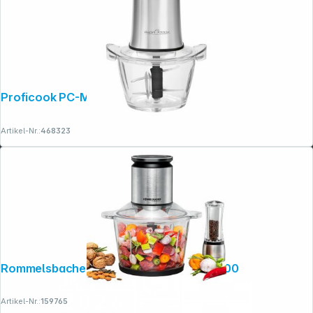
Proficook PC-MZ 1150
Artikel-Nr.:
468323
Rommelsbacher Multi Zerkleinerer MZ 800
Artikel-Nr.:
159765