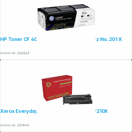
HP Toner CF 400 XD Doppelpack schwarz No. 201 X
Artikel-Nr.:
266562
Xerox Everyday Reman. Toner ers. HP CF210X
Artikel-Nr.:
231949