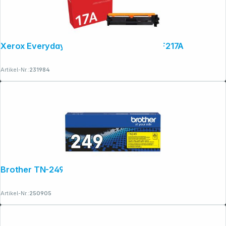
Xerox Everyday Reman. Toner ers. HP CF217A
Artikel-Nr.:
231984
Brother TN-249 Y Toner yellow
Artikel-Nr.:
250905