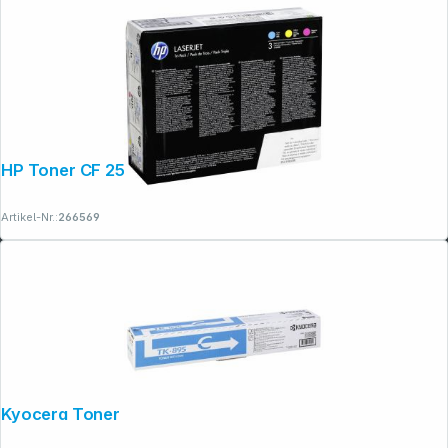
HP Toner CF 253 XM C/M/Y No. 201 X
Artikel-Nr.:
266569
Folgen Sie uns auf
Kyocera Toner TK-895 C cyan