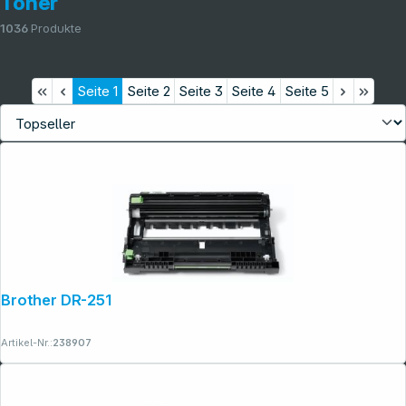
Toner
1036
Produkte
Seite
1
Seite
2
Seite
3
Seite
4
Seite
5
Brother DR-2510 Trommeleinheit
Artikel-Nr.:
238907