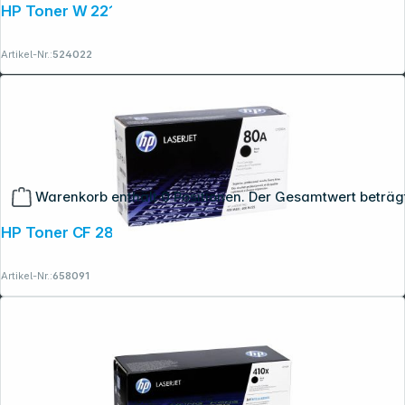
HP Toner W 2211 X cyan No. 207 X
Artikel-Nr.:
524022
Warenkorb enthält 0 Positionen. Der Gesamtwert beträg
HP Toner CF 280 A schwarz No. 80
Artikel-Nr.:
658091