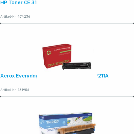
HP Toner CE 311 A cyan No. 126 A
Artikel-Nr.:
474236
Xerox Everyday Reman. Toner ers. HP CF211A
Artikel-Nr.:
231956