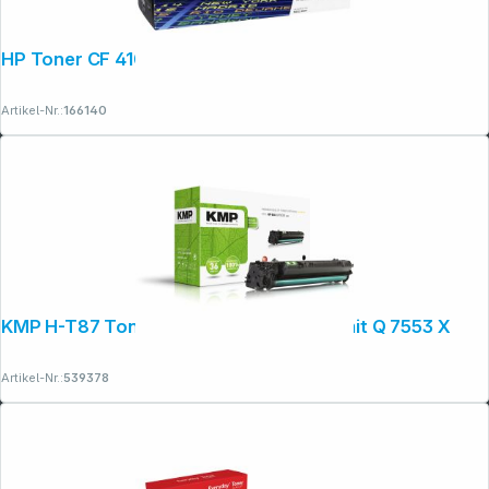
HP Toner CF 410 X schwarz No. 410 X
Artikel-Nr.:
166140
Copyright © 2001 - 2026 dexxIT. Alle Rechte vorbehalten.
KMP H-T87 Toner schwarz kompatibel mit Q 7553 X
Artikel-Nr.:
539378