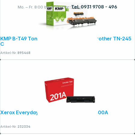
Tel. 0931 9708 - 496
Mo. – Fr. 8:00 bis 17:00 Uhr:
Rechtliches
KMP B-T49 Toner cyan kompatibel mit Brother TN-245
C
Artikel-Nr.:
895468
Xerox Everyday Black Toner ers. HP CF400A
Artikel-Nr.:
232334