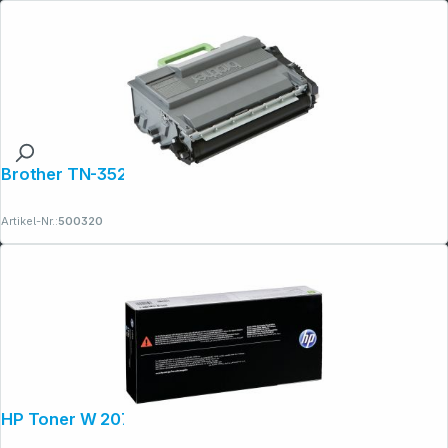
Brother TN-3520 Toner schwarz
Artikel-Nr.:
500320
HP Toner W 2071 A cyan No. 117 A