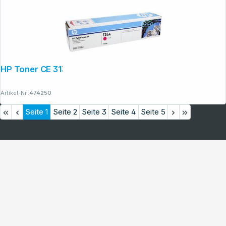
HP Toner CE 313 A magenta No. 126 A
Artikel-Nr.:
474250
Seite
1
Seite
2
Seite
3
Seite
4
Seite
5