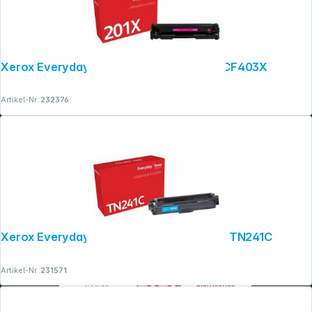
Xerox Everyday Magenta Toner ers. HP CF403X
Artikel-Nr.:
232376
Xerox Everyday Cyan Toner ers. Brother TN241C
Artikel-Nr.:
231571