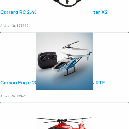
Carrera RC 2,4GHz 370503032 Quadcopter X2
Artikel-Nr.:
875142
Carson Eagle 280 Crash Stop 2,4G 100% RTF
Artikel-Nr.:
219615