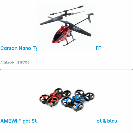
Rechtliches
Carson Nano Tyrann 230 IR 2Ch 100% RTF
Artikel-Nr.:
219706
AMEWI Fight Star Battle Drone Set RTF rot & blau