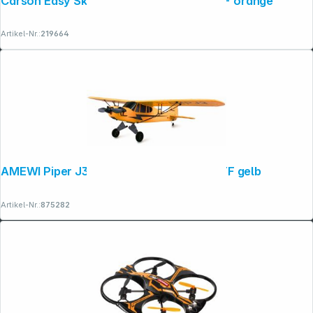
Carson Easy Skydreamer 2,4G 100% RTF orange
Artikel-Nr.:
219664
AMEWI Piper J3 Cup mit Gyro 3-Kanal RTF gelb
Artikel-Nr.:
875282