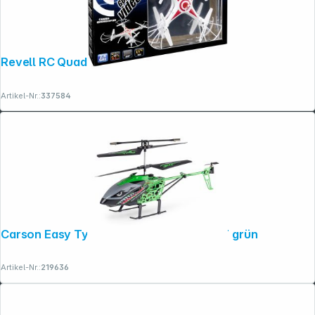
Revell RC Quadrocopter GO! Video
Artikel-Nr.:
337584
Carson Easy Tyrann 280 2,4G 100% RTF grün
Artikel-Nr.:
219636