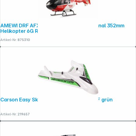
AMEWI DRF AFX-135 PRO brushless 6-Kanal 352mm
Helikopter 6G RTF
Artikel-Nr.:
875310
Carson Easy Skydreamer 2,4G 100% RTF grün
Artikel-Nr.:
219657