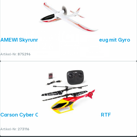
AMEWI Skyrunner V3 Elektro-Segelflugzeug mit Gyro
Artikel-Nr.:
875296
Carson Cyber Copter Rescue 2,4G 100% RTF
Artikel-Nr.:
273116