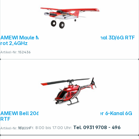
AMEWI Maule M7 brushless 510mm 4-Kanal 3D/6G RTF
rot 2,4GHz
Artikel-Nr.:
152436
AMEWI Bell 206 Jet Ranger CP-Helikopter 6-Kanal 6G
RTF
Tel. 0931 9708 - 496
Mo. – Fr. 8:00 bis 17:00 Uhr:
Artikel-Nr.:
152359