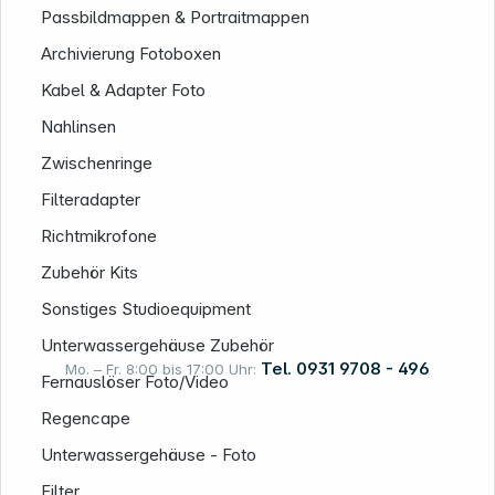
Passbildmappen & Portraitmappen
Archivierung Fotoboxen
Kabel & Adapter Foto
Nahlinsen
Zwischenringe
Filteradapter
Richtmikrofone
Zubehör Kits
Sonstiges Studioequipment
Unterwassergehäuse Zubehör
Tel. 0931 9708 - 496
Mo. – Fr. 8:00 bis 17:00 Uhr:
Fernauslöser Foto/Video
Regencape
Rechtliches
Unterwassergehäuse - Foto
Filter