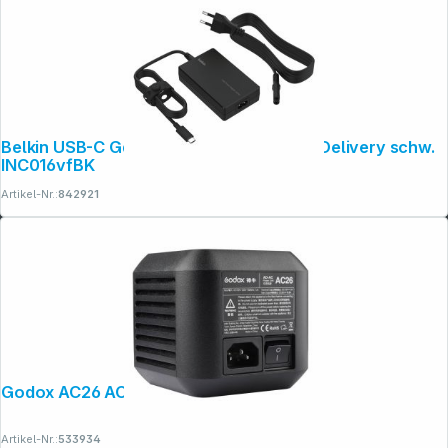
Belkin USB-C GaN Netzteil 100W Power Delivery schw.
INC016vfBK
Artikel-Nr.:
842921
Godox AC26 AC Adapter für AD600 Pro
Artikel-Nr.:
533934