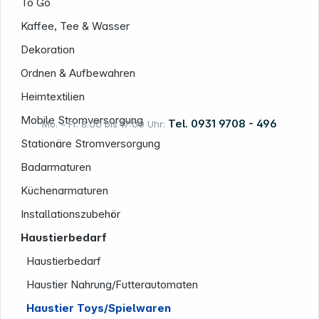
To Go
Kaffee, Tee & Wasser
Dekoration
Ordnen & Aufbewahren
Heimtextilien
Mobile Stromversorgung
Tel. 0931 9708 - 496
Mo. – Fr. 8:00 bis 17:00 Uhr:
Stationäre Stromversorgung
Badarmaturen
Rechtliches
Küchenarmaturen
Installationszubehör
Haustierbedarf
Haustierbedarf
Haustier Nahrung/Futterautomaten
Haustier Toys/Spielwaren