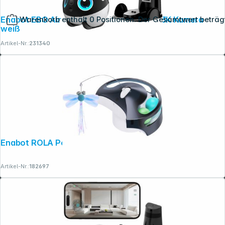
Enabot EBO Air 2 Plus Haustier- roboter 3K Kamera
Warenkorb enthält 0 Positionen. Der Gesamtwert beträg
weiß
Artikel-Nr.:
231340
Copyright © 2001 - 2026 dexxIT. Alle Rechte vorbehalten.
Enabot ROLA PetPal Spiele Modul
Artikel-Nr.:
182697