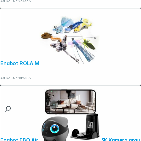
Artikel-Nr.:
231333
Enabot ROLA Mini Cat Teaser
Artikel-Nr.:
182683
Enabot EBO Air 2 Plus Haustier- roboter 3K Kamera grau