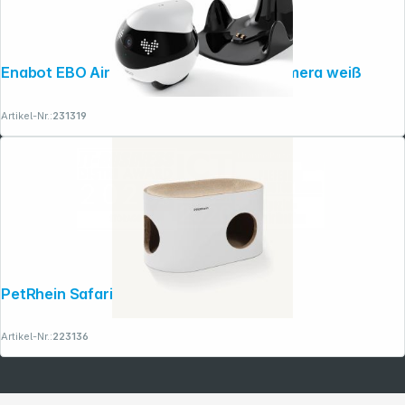
Enabot EBO Air 2 Haustierroboter 2K Kamera weiß
Artikel-Nr.:
231319
PetRhein Safari Lodge Kratzpappe weiß
Artikel-Nr.:
223136